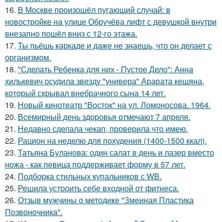
16.
В Москве произошёл пугающий случай: в
новостройке на улице Обручёва лифт с девушкой внутри
внезапно пошёл вниз с 12-го этажа.
17.
Ты пьёшь каркаде и даже не знаешь, что он делает с
организмом.
18.
"Сделать Ребенка для них - Пустое Дело": Анна
хилькевич осудила звезду "универа" Арарата кещяна,
который скрывал внебрачного сына 14 лет.
19.
Новый кинотеатр "Восток" на ул. Ломоносова. 1964.
20.
Всемирный день здоровья отмечают 7 апреля.
21.
Недавно сделала чекап, проверила что имею.
22.
Рацион на неделю для похудения (1400-1500 ккал).
23.
Татьяна Буланова: один салат в день и лазер вместо
ножа - как певица поддерживает форму в 57 лет.
24.
Подборка стильных купальников с WB.
25.
Решила устроить себе входной от фитнеса.
26.
Отзыв мужчины о методике "Змеиная Пластика
Позвоночника".