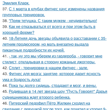
Эмилия Кларк.
37.
С 1 марта в клубах фитнес хаус изменены названия
групповых тренировок.
38.
"Прям тетушка. С таким мужем - неудивительно!
39.
Как не отказываться от всего и при этом быть в
хорошей форме?
40.
18-Летняя дочь звезды объявила о расставании с 35-
летним продюсером, но мать внезапно выдала
пикантные подробности их ночей.
41.
- так, ну это мы уберем из гардероба, - говорит мне
стилист, откладывая в сторону кожаные джоггеры.
42.
Сплит - тренировки в нашем фитнес - зале.
43.
Фитнес для мозга: занятие, которое дарит ясность
ума и бодрость духа!
44.
Пока ты долго сидишь, страдают и мозг, и вены.
45.
Родившая в 14 лет звезда шоу "Пусть Говорят" Дарья
суднишникова ждет второго ребенка.
46.
Питерский педофил Пётр Жилкин сходил на
свидание с девушкой после того, как похитил и утопил 9-