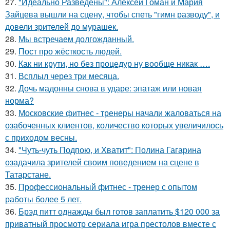
27.
"Идеально Разведены": Алексей Гоман и Мария
Зайцева вышли на сцену, чтобы спеть "гимн разводу", и
довели зрителей до мурашек.
28.
Мы встречаем долгожданный.
29.
Пост про жёсткость людей.
30.
Как ни крути, но без процедур ну вообще никак ….
31.
Всплыл через три месяца.
32.
Дочь мадонны снова в ударе: эпатаж или новая
норма?
33.
Московские фитнес - тренеры начали жаловаться на
озабоченных клиентов, количество которых увеличилось
с приходом весны.
34.
"Чуть-чуть Подпою, и Хватит": Полина Гагарина
озадачила зрителей своим поведением на сцене в
Татарстане.
35.
Профессиональный фитнес - тренер с опытом
работы более 5 лет.
36.
Брэд питт однажды был готов заплатить $120 000 за
приватный просмотр сериала игра престолов вместе с