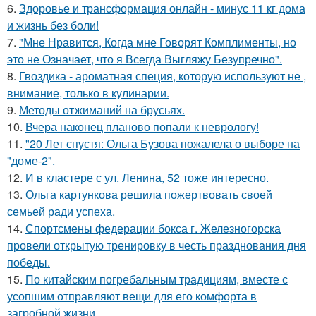
6.
Здоровье и трансформация онлайн - минус 11 кг дома
и жизнь без боли!
7.
"Мне Нравится, Когда мне Говорят Комплименты, но
это не Означает, что я Всегда Выгляжу Безупречно".
8.
Гвоздика - ароматная специя, которую используют не ,
внимание, только в кулинарии.
9.
Методы отжиманий на брусьях.
10.
Вчера наконец планово попали к неврологу!
11.
"20 Лет спустя: Ольга Бузова пожалела о выборе на
"доме-2".
12.
И в кластере с ул. Ленина, 52 тоже интересно.
13.
Ольга картункова решила пожертвовать своей
семьей ради успеха.
14.
Спортсмены федерации бокса г. Железногорска
провели открытую тренировку в честь празднования дня
победы.
15.
По китайским погребальным традициям, вместе с
усопшим отправляют вещи для его комфорта в
загробной жизни.