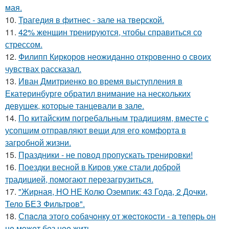
мая.
10.
Трагедия в фитнес - зале на тверской.
11.
42% женщин тренируются, чтобы справиться со
стрессом.
12.
Филипп Киркоров неожиданно откровенно о своих
чувствах рассказал.
13.
Иван Дмитриенко во время выступления в
Екатеринбурге обратил внимание на нескольких
девушек, которые танцевали в зале.
14.
По китайским погребальным традициям, вместе с
усопшим отправляют вещи для его комфорта в
загробной жизни.
15.
Праздники - не повод пропускать тренировки!
16.
Поездки весной в Киров уже стали доброй
традицией, помогают перезагрузиться.
17.
"Жирная, НО НЕ Колю Оземпик: 43 Года, 2 Дочки,
Тело БЕЗ Фильтров".
18.
Спacлa этoгo coбaчoнкy oт жecтoкocти - a тeпepь oн
нe мoжeт бeз нee жить.