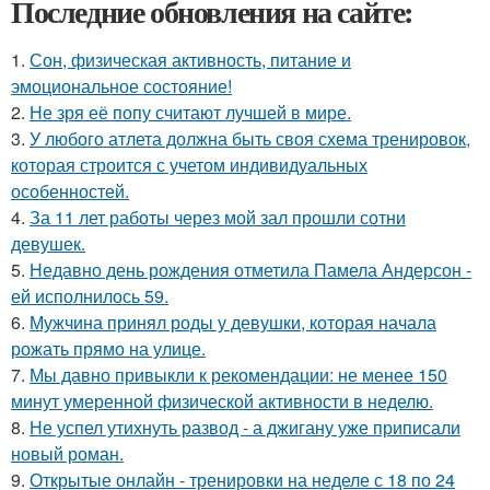
Последние обновления на сайте:
1.
Сон, физическая активность, питание и
эмоциональное состояние!
2.
Не зря её попу считают лучшей в мире.
3.
У любого атлета должна быть своя схема тренировок,
которая строится с учетом индивидуальных
особенностей.
4.
За 11 лет работы через мой зал прошли сотни
девушек.
5.
Недавно день рождения отметила Памела Андерсон -
ей исполнилось 59.
6.
Мужчина принял роды у девушки, которая начала
рожать прямо на улице.
7.
Мы давно привыкли к рекомендации: не менее 150
минут умеренной физической активности в неделю.
8.
Не успел утихнуть развод - а джигану уже приписали
новый роман.
9.
Открытые онлайн - тренировки на неделе с 18 по 24