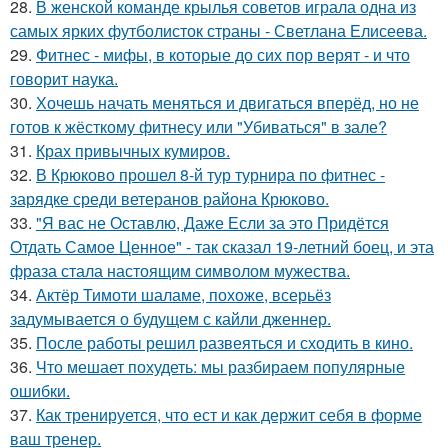
28.
В женской команде крылья советов играла одна из
самых ярких футболисток страны - Светлана Елисеева.
29.
Фитнес - мифы, в которые до сих пор верят - и что
говорит наука.
30.
Хочешь начать меняться и двигаться вперёд, но не
готов к жёсткому фитнесу или "Убиваться" в зале?
31.
Крах привычных кумиров.
32.
В Крюково прошел 8-й тур турнира по фитнес -
зарядке среди ветеранов района Крюково.
33.
"Я вас не Оставлю, Даже Если за это Придётся
Отдать Самое Ценное" - так сказал 19-летний боец, и эта
фраза стала настоящим символом мужества.
34.
Актёр Тимоти шаламе, похоже, всерьёз
задумывается о будущем с кайли дженнер.
35.
После работы решил развеяться и сходить в кино.
36.
Что мешает похудеть: мы разбираем популярные
ошибки.
37.
Как тренируется, что ест и как держит себя в форме
ваш тренер.