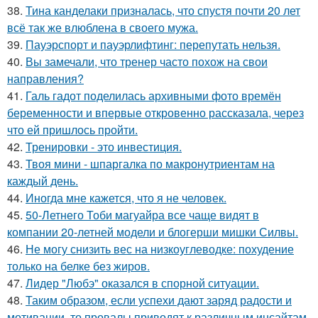
38.
Тина канделаки призналась, что спустя почти 20 лет
всё так же влюблена в своего мужа.
39.
Пауэрспорт и пауэрлифтинг: перепутать нельзя.
40.
Вы замечали, что тренер часто похож на свои
направления?
41.
Галь гадот поделилась архивными фото времён
беременности и впервые откровенно рассказала, через
что ей пришлось пройти.
42.
Тренировки - это инвестиция.
43.
Твоя мини - шпаргалка по макронутриентам на
каждый день.
44.
Иногда мне кажется, что я не человек.
45.
50-Летнего Тоби магуайра все чаще видят в
компании 20-летней модели и блогерши мишки Силвы.
46.
Не могу снизить вес на низкоуглеводке: похудение
только на белке без жиров.
47.
Лидер "Любэ" оказался в спорной ситуации.
48.
Таким образом, если успехи дают заряд радости и
мотивации, то провалы приводят к различным инсайтам.