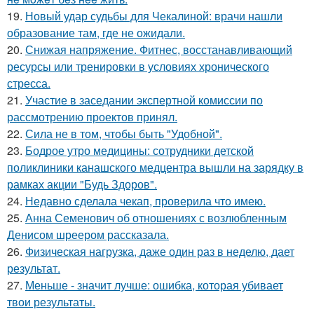
19.
Новый удар судьбы для Чекалиной: врачи нашли
образование там, где не ожидали.
20.
Снижая напряжение. Фитнес, восстанавливающий
ресурсы или тренировки в условиях хронического
стресса.
21.
Участие в заседании экспертной комиссии по
рассмотрению проектов принял.
22.
Сила не в том, чтобы быть "Удобной".
23.
Бодрое утро медицины: сотрудники детской
поликлиники канашского медцентра вышли на зарядку в
рамках акции "Будь Здоров".
24.
Недавно сделала чекап, проверила что имею.
25.
Анна Семенович об отношениях с возлюбленным
Денисом шреером рассказала.
26.
Физическая нагрузка, даже один раз в неделю, дает
результат.
27.
Меньше - значит лучше: ошибка, которая убивает
твои результаты.