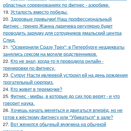
областных соревнованиях по фитнес - аэробике.
19.
Усталость вместо победы.
20.
Здоровые привычки! Наш профессиональный
фитнес - тренер Жанна ларичева регулярно будет
проводить зарядку для сотрудников ямальский центра
Спид.
21.
"Осквернили Сразу Трех": в Петербурге неадекваты
занялись сексом на могиле родственников.
22.
Кто не знал, когда-то я проводила онлайн -
тренировки по фитнесу.
23.
Супруг Насти ивлеевой устроил ей на день рождения
трогательный сюрприз.
24.
Кто живет в теремочке?
25.
Фитнес - мифы, в которые до сих пор верят - и что
говорит наука.
26.
Хочешь начать меняться и двигаться вперёд, но не
готов к жёсткому фитнесу или "Убиваться" в зале?
27.
Вот женился обычный мужчина на обычной