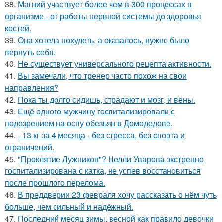
38.
Магний участвует более чем в 300 процессах в
организме - от работы нервной системы до здоровья
костей.
39.
Она хотела похудеть, а оказалось, нужно было
вернуть себя.
40.
Не существует универсального рецепта активности.
41.
Вы замечали, что тренер часто похож на свои
направления?
42.
Пока ты долго сидишь, страдают и мозг, и вены.
43.
Ещё одного мужчину госпитализировали с
подозрением на оспу обезьян в Домодедове.
44.
- 13 кг за 4 месяца - без стресса, без спорта и
ограничений.
45.
"Проклятие Лужников"? Нелли Уварова экстренно
госпитализирована с катка, не успев восстановиться
после прошлого перелома.
46.
В преддверии 23 февраля хочу рассказать о нём чуть
больше, чем сильный и надёжный.
47.
Последний месяц зимы, весной как правило девочки