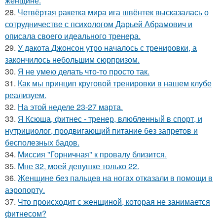
женщине.
28.
Четвёртая ракетка мира ига швёнтек высказалась о
сотрудничестве с психологом Дарьей Абрамович и
описала своего идеального тренера.
29.
У дакота Джонсон утро началось с тренировки, а
закончилось небольшим сюрпризом.
30.
Я не умею делать что-то просто так.
31.
Как мы принцип круговой тренировки в нашем клубе
реализуем.
32.
На этой неделе 23-27 марта.
33.
Я Ксюша, фитнес - тренер, влюбленный в спорт, и
нутрициолог, продвигающий питание без запретов и
бесполезных бадов.
34.
Миссия "Горничная" к провалу близится.
35.
Мне 32, моей девушке только 22.
36.
Женщине без пальцев на ногах отказали в помощи в
аэропорту.
37.
Что происходит с женщиной, которая не занимается
фитнесом?