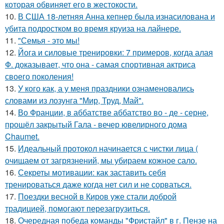
которая обвиняет его в жестокости.
10.
В США 18-летняя Анна кепнер была изнасилована и
убита подростком во время круиза на лайнере.
11.
"Семья - это мы!
12.
Йога и силовые тренировки: 7 примеров, когда алая
Ф. доказывает, что она - самая спортивная актриса
своего поколения!
13.
У кого как, а у меня праздники ознаменовались
словами из лозунга "Мир, Труд, Май".
14.
Во Франции, в аббатстве аббатство во - де - серне,
прошёл закрытый Гала - вечер ювелирного дома
Chaumet.
15.
Идеальный протокол начинается с чистки лица (
очищаем от загрязнений, мы убираем кожное сало.
16.
Секреты мотивации: как заставить себя
тренироваться даже когда нет сил и не сорваться.
17.
Поездки весной в Киров уже стали доброй
традицией, помогают перезагрузиться.
18.
Очередная победа команды "Фристайл" в г. Пензе на