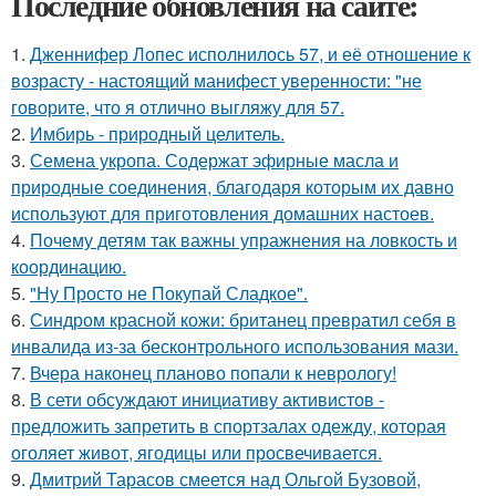
Последние обновления на сайте:
1.
Дженнифер Лопес исполнилось 57, и её отношение к
возрасту - настоящий манифест уверенности: "не
говорите, что я отлично выгляжу для 57.
2.
Имбирь - природный целитель.
3.
Семена укропа. Содержат эфирные масла и
природные соединения, благодаря которым их давно
используют для приготовления домашних настоев.
4.
Почему детям так важны упражнения на ловкость и
координацию.
5.
"Ну Просто не Покупай Сладкое".
6.
Синдром красной кожи: британец превратил себя в
инвалида из-за бесконтрольного использования мази.
7.
Вчера наконец планово попали к неврологу!
8.
В сети обсуждают инициативу активистов -
предложить запретить в спортзалах одежду, которая
оголяет живот, ягодицы или просвечивается.
9.
Дмитрий Тарасов смеется над Ольгой Бузовой,