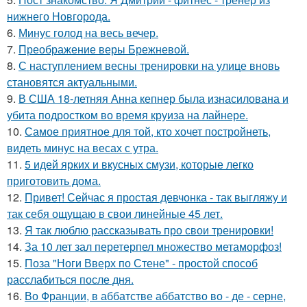
нижнего Новгорода.
6.
Минус голод на весь вечер.
7.
Преображение веры Брежневой.
8.
С наступлением весны тренировки на улице вновь
становятся актуальными.
9.
В США 18-летняя Анна кепнер была изнасилована и
убита подростком во время круиза на лайнере.
10.
Самое приятное для той, кто хочет постройнеть,
видеть минус на весах с утра.
11.
5 идей ярких и вкусных смузи, которые легко
приготовить дома.
12.
Привет! Сейчас я простая девчонка - так выгляжу и
так себя ощущаю в свои линейные 45 лет.
13.
Я так люблю рассказывать про свои тренировки!
14.
За 10 лет зал перетерпел множество метаморфоз!
15.
Поза "Ноги Вверх по Стене" - простой способ
расслабиться после дня.
16.
Во Франции, в аббатстве аббатство во - де - серне,