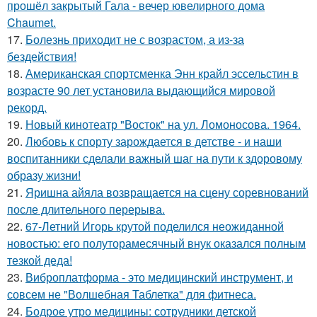
прошёл закрытый Гала - вечер ювелирного дома
Chaumet.
17.
Болезнь приходит не с возрастом, а из-за
бездействия!
18.
Американская спортсменка Энн крайл эссельстин в
возрасте 90 лет установила выдающийся мировой
рекорд.
19.
Новый кинотеатр "Восток" на ул. Ломоносова. 1964.
20.
Любовь к спорту зарождается в детстве - и наши
воспитанники сделали важный шаг на пути к здоровому
образу жизни!
21.
Яришна айяла возвращается на сцену соревнований
после длительного перерыва.
22.
67-Летний Игорь крутой поделился неожиданной
новостью: его полуторамесячный внук оказался полным
тезкой деда!
23.
Виброплатформа - это медицинский инструмент, и
совсем не "Волшебная Таблетка" для фитнеса.
24.
Бодрое утро медицины: сотрудники детской