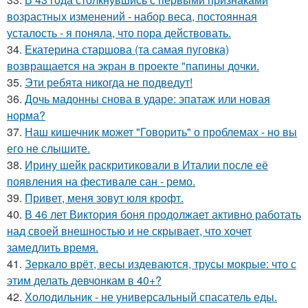
возрастных изменений - набор веса, постоянная
усталость - я поняла, что пора действовать.
34.
Екатерина старшова (та самая пуговка)
возвращается на экран в проекте "папины дочки.
35.
Эти ребята никогда не подведут!
36.
Дочь мадонны снова в ударе: эпатаж или новая
норма?
37.
Наш кишечник может "Говорить" о проблемах - но вы
его не слышите.
38.
Ирину шейк раскритиковали в Италии после её
появления на фестивале сан - ремо.
39.
Привет, меня зовут юля крофт.
40.
В 46 лет Виктория боня продолжает активно работать
над своей внешностью и не скрывает, что хочет
замедлить время.
41.
Зеркало врёт, весы издеваются, трусы мокрые: что с
этим делать девчонкам в 40+?
42.
Холодильник - не универсальный спасатель еды.