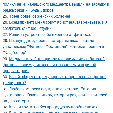
поликлиники канашского медцентра вышли на зарядку в
рамках акции "Будь Здоров".
25.
Тренировки от женских болезней.
26.
Всем привет! Меня зовут Кристина Лаврентьева, и я
создатель фитнес - студии.
27.
Решила устроить себе входной от фитнеса.
28.
В канун дня здоровья ветераны школы стали
участниками "Фитнес - Фестиваля", который прошёл в
ФСЦ "север".
29.
Модная поза йоги привлекла внимание любителей
фитнеса своим уникальным названием и игривой
предыстории.
30.
Какой эффект от регулярных танцевальных фитнес
тренировок?
31.
Любовь вопреки осуждению: история Евгения
Цыганова и Юлии снигирь, которая разделила зрителей
на два лагеря.
32.
Как ни крути, но без процедур ну вообще никак ….
33.
В 43 года столкнувшись с первыми признаками