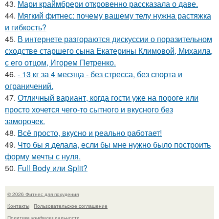
43.
Мари краймбрери откровенно рассказала о даве.
44.
Мягкий фитнес: почему вашему телу нужна растяжка
и гибкость?
45.
В интернете разгораются дискуссии о поразительном
сходстве старшего сына Екатерины Климовой, Михаила,
с его отцом, Игорем Петренко.
46.
- 13 кг за 4 месяца - без стресса, без спорта и
ограничений.
47.
Отличный вариант, когда гости уже на пороге или
просто хочется чего-то сытного и вкусного без
заморочек.
48.
Всё просто, вкусно и реально работает!
49.
Что бы я делала, если бы мне нужно было построить
форму мечты с нуля.
50.
Full Body или Split?
© 2026 Фитнес для похудения
Контакты
Пользовательское соглашение
Политика конфидециальности