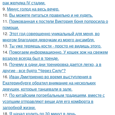
рак желудка IV стадии.
9.
Минус голод на весь вечер.
10.
Вы можете питаться правильно и не худеть.
11.
Прикованная к постели Виктория боня попросила о
помощи.
12.
Этот год совершенно уникальный для меня, во
многом благодаря девочкам из моего ансамбля.
13.
Ты уже теряешь кости - просто не видишь этого.
14.
Помогаем информационно. У кошек зож на свежем
воздухе всегда был в тренде.
15.
Почему в одни дни тренировка дается легко, а в
другие - все будто "Через Силу"?
16.
Иван Дмитриенко во время выступления в
Екатеринбурге обратил внимание на нескольких
девушек, которые танцевали в зале.
17.
По китайским погребальным традициям, вместе с
усопшим отправляют вещи для его комфорта в
загробной жизни.
18.
Я начал ходить по 30 минут в день.