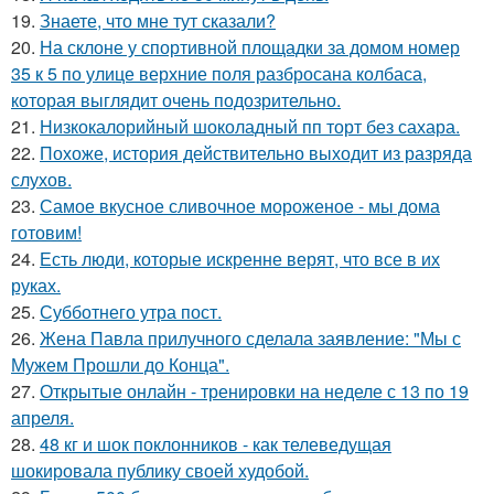
19.
Знаете, что мне тут сказали?
20.
На склоне у спортивной площадки за домом номер
35 к 5 по улице верхние поля разбросана колбаса,
которая выглядит очень подозрительно.
21.
Низкокалорийный шоколадный пп торт без сахара.
22.
Похоже, история действительно выходит из разряда
слухов.
23.
Самое вкусное сливочное мороженое - мы дома
готовим!
24.
Есть люди, которые искренне верят, что все в их
руках.
25.
Субботнего утра пост.
26.
Жена Павла прилучного сделала заявление: "Мы с
Мужем Прошли до Конца".
27.
Открытые онлайн - тренировки на неделе с 13 по 19
апреля.
28.
48 кг и шок поклонников - как телеведущая
шокировала публику своей худобой.