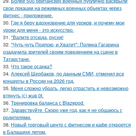
29.
Более 500 британских военных публично раскрыли
свои локации на режимных военных объектах через
фитнес - приложение.
30.
Где я беру вдохновение для уроков, и почему мои
уроки для меня - это искусство.
31.
"Валите отсюда, русня!
32.
"Чуть-чуть Подпою, и Хватит": Полина Гагарина
озадачила зрителей своим поведением на сцене в
Татарстане.
33.
Что такое осанка?
34.
Алексей Щербаков, по данным СМИ, отменил все
концерты в России на 2026 год.
35.
Меня сложно убрать, легко отрастить и невозможно
втянуть (с) жuв 0t.
36.
Тренировка баланса с Blazepod.
37.
Здравствуйте. Скоро уже год, как я не общаюсь с
родителями.
38.
Новый торговый центр с фитнесом и кафе откроется
в Балашихе летом.