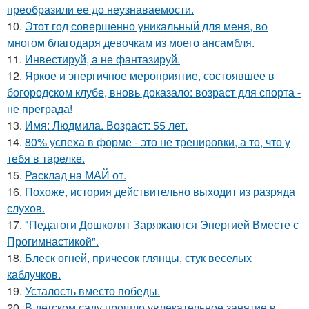
преобразили ее до неузнаваемости.
10.
Этот год совершенно уникальный для меня, во
многом благодаря девочкам из моего ансамбля.
11.
Инвестируй, а не фантазируй.
12.
Яркое и энергичное мероприятие, состоявшее в
богородском клубе, вновь доказало: возраст для спорта -
не преграда!
13.
Имя: Людмила. Возраст: 55 лет.
14.
80% успеха в форме - это не тренировки, а то, что у
тебя в тарелке.
15.
Расклад на МАЙ от.
16.
Похоже, история действительно выходит из разряда
слухов.
17.
"Педагоги Дошколят Заряжаются Энергией Вместе с
Прогимнастикой".
18.
Блеск огней, причесок глянцы, стук веселых
каблучков.
19.
Усталость вместо победы.
20.
В детском саду прошло увлекательное занятие в