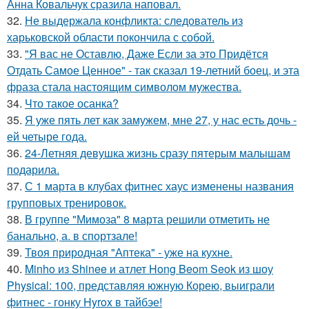
Анна Ковальчук сразила наповал.
32.
Не выдержала конфликта: следователь из
харьковской области покончила с собой.
33.
"Я вас не Оставлю, Даже Если за это Придётся
Отдать Самое Ценное" - так сказал 19-летний боец, и эта
фраза стала настоящим символом мужества.
34.
Что такое осанка?
35.
Я уже пять лет как замужем, мне 27, у нас есть дочь -
ей четыре года.
36.
24-Летняя девушка жизнь сразу пятерым малышам
подарила.
37.
С 1 марта в клубах фитнес хаус изменены названия
групповых тренировок.
38.
В группе "Мимоза" 8 марта решили отметить не
банально, а. в спортзале!
39.
Твоя природная "Аптека" - уже на кухне.
40.
Minho из Shinee и атлет Hong Beom Seok из шоу
Physical: 100, представляя южную Корею, выиграли
фитнес - гонку Hyrox в тайбэе!