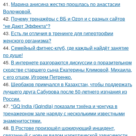
41.
Марина анисина жестко прошлась по анастасии
Волочковой.
42.
Почему тренажёры с ВБ и Ozon и с разных сайтов
"не Дают Эффекта"?
43.
Есть ли отличия в тренинге для гипертрофии
женского организма?
44.
Семейный фитнес-клуб, где каждый найдёт занятие
по душе!
45.
В интернете разгораются дискуссии о поразительном
сходстве старшего сына Екатерины Климовой, Михаила,
с его отцом, Игорем Петренко.
46.
Щербаков примчался в Казахстан, чтобы поддержать
лучшего друга Сабурова после 50-летнего изгнания из
России.
47.
"GQ India (Gqindia) показали тэхёна и чонгука в
тренажерном зале наряду с несколькими известными
знаменитостями.
48.
В Ростове произошёл шокирующий инцидент,
связанный с новым видом наркотической зависимости.