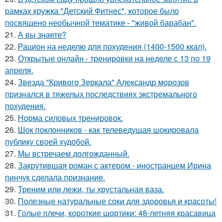
рамках кружка "Детский Фитнес", которое было
посвящено необычной тематике - "живой барабан".
21.
А вы знаете?
22.
Рацион на неделю для похудения (1400-1500 ккал).
23.
Открытые онлайн - тренировки на неделе с 13 по 19
апреля.
24.
Звезда "Кривого Зеркала" Александр морозов
признался в тяжелых последствиях экстремального
похудения.
25.
Норма силовых тренировок.
26.
Шок поклонников - как телеведущая шокировала
публику своей худобой.
27.
Мы встречаем долгожданный.
28.
Закрутившая роман с актером - иностранцем Ирина
пинчук сделала признание.
29.
Треним или лежи, ты хрустальная ваза.
30.
Полезные натуральные соки для здоровья и красоты!
31.
Голые плечи, короткие шортики: 48-летняя красавица