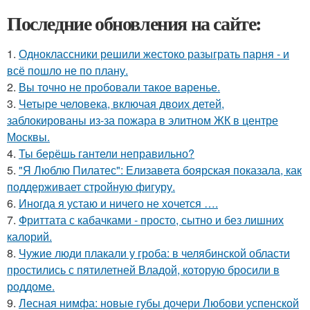
Последние обновления на сайте:
1.
Одноклассники решили жестоко разыграть парня - и
всё пошло не по плану.
2.
Вы точно не пробовали такое варенье.
3.
Четыре человека, включая двоих детей,
заблокированы из-за пожара в элитном ЖК в центре
Москвы.
4.
Ты берёшь гантели неправильно?
5.
"Я Люблю Пилатес": Елизавета боярская показала, как
поддерживает стройную фигуру.
6.
Иногда я устаю и ничего не хочется ….
7.
Фриттата с кабачками - просто, сытно и без лишних
калорий.
8.
Чужие люди плакали у гроба: в челябинской области
простились с пятилетней Владой, которую бросили в
роддоме.
9.
Лесная нимфа: новые губы дочери Любови успенской