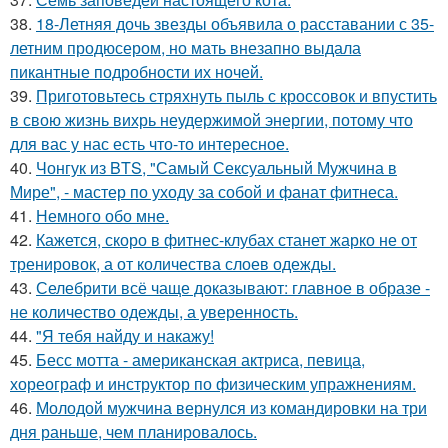
38.
18-Летняя дочь звезды объявила о расставании с 35-
летним продюсером, но мать внезапно выдала
пикантные подробности их ночей.
39.
Приготовьтесь стряхнуть пыль с кроссовок и впустить
в свою жизнь вихрь неудержимой энергии, потому что
для вас у нас есть что-то интересное.
40.
Чонгук из BTS, "Самый Сексуальный Мужчина в
Мире", - мастер по уходу за собой и фанат фитнеса.
41.
Немного обо мне.
42.
Кажется, скоро в фитнес-клубах станет жарко не от
тренировок, а от количества слоев одежды.
43.
Селебрити всё чаще доказывают: главное в образе -
не количество одежды, а уверенность.
44.
"Я тебя найду и накажу!
45.
Бесс мотта - американская актриса, певица,
хореограф и инструктор по физическим упражнениям.
46.
Молодой мужчина вернулся из командировки на три
дня раньше, чем планировалось.