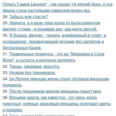
Отдать Самое Ценное" - так сказал 19-летний боец, и эта
фраза стала настоящим символом мужества.
28.
Забыть или спасти?
29.
Девчата, а я ведь тоже когда-то была клиентом
фитнес студии - и понимаю вас, как никто другой.
30.
Я Ксюша, фитнес - тренер, влюбленный в спорт, и
нутрициолог, продвигающий питание без запретов и
бесполезных бадов.
31.
Правильные перекусы - это не "Морковка и Сила
Воли", а сытость и контроль аппетита.
32.
Танцы, здоровье, красота.
33.
Неделя без тренировок.
34.
24-Летняя девушка жизнь сразу пятерым малышам
подарила.
35.
После праздников многие женщины пишут мне:
36.
Восьмое марта, как известно - тот день, когда
чудесные, нежные, красивые женщины получают цветы
и подарки.
37.
Семь заповедей настоящего кота: