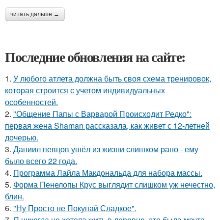
читать дальше →
Последние обновления на сайте:
1.
У любого атлета должна быть своя схема тренировок,
которая строится с учетом индивидуальных
особенностей.
2.
"Общение Папы с Варварой Происходит Редко":
первая жена Shaman рассказала, как живет с 12-летней
дочерью.
3.
Даниил певцов ушёл из жизни слишком рано - ему
было всего 22 года.
4.
Программа Лайла Макдональда для набора массы.
5.
Форма Пенелопы Крус выглядит слишком уж нечестно,
блин.
6.
"Ну Просто не Покупай Сладкое".
7.
Я никогда не хотела жить в деревне, это была мечта