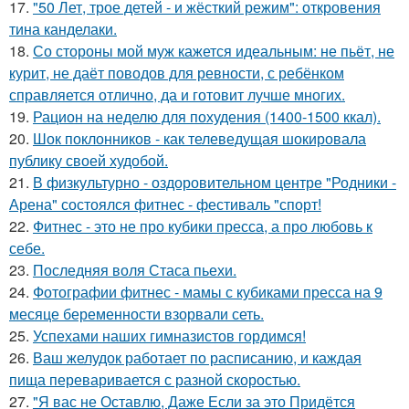
17.
"50 Лет, трое детей - и жёсткий режим": откровения
тина канделаки.
18.
Со стороны мой муж кажется идеальным: не пьёт, не
курит, не даёт поводов для ревности, с ребёнком
справляется отлично, да и готовит лучше многих.
19.
Рацион на неделю для похудения (1400-1500 ккал).
20.
Шок поклонников - как телеведущая шокировала
публику своей худобой.
21.
В физкультурно - оздоровительном центре "Родники -
Арена" состоялся фитнес - фестиваль "спорт!
22.
Фитнес - это не про кубики пресса, а про любовь к
себе.
23.
Последняя воля Стаса пьехи.
24.
Фотографии фитнес - мамы с кубиками пресса на 9
месяце беременности взорвали сеть.
25.
Успехами наших гимназистов гордимся!
26.
Ваш желудок работает по расписанию, и каждая
пища переваривается с разной скоростью.
27.
"Я вас не Оставлю, Даже Если за это Придётся