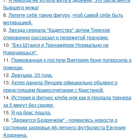
бывшего мужа!
8.
Лепите себе такую фигуру, чтоб самой себе быть
мотивацией.
9.
Звезда сериала "Кадетство" артем Терехов
откровенно рассказал о пережитой трагедии.
10.
"Без Штанги и Тренажёров Нормально не
Накачаешься".
11.
Прикованная к постели Виктория боня попросила о
помощи.
12.
Девушка, 33 года.
13.
Актер данила Якушев официально объявил о
предстоящем бракосочетании с Кристиной.
14.
История в фитнес клубе или как я продала тренера
за 5 минут без скидки.
15.
Я на бокс пошла.
16.
"Держится Бодрячком" - появились новости о
состоянии здоровья 46-летнего футболиста Евгения
Алдонина.