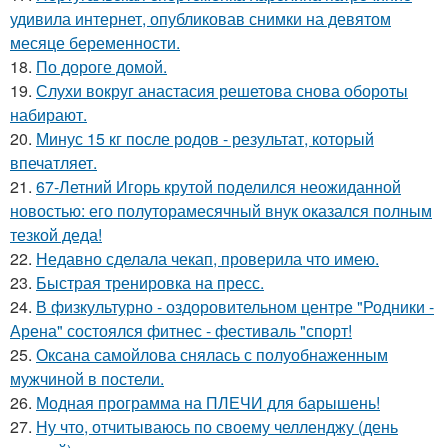
удивила интернет, опубликовав снимки на девятом
месяце беременности.
18.
По дороге домой.
19.
Слухи вокруг анастасия решетова снова обороты
набирают.
20.
Минус 15 кг после родов - результат, который
впечатляет.
21.
67-Летний Игорь крутой поделился неожиданной
новостью: его полуторамесячный внук оказался полным
тезкой деда!
22.
Недавно сделала чекап, проверила что имею.
23.
Быстрая тренировка на пресс.
24.
В физкультурно - оздоровительном центре "Родники -
Арена" состоялся фитнес - фестиваль "спорт!
25.
Оксана самойлова снялась с полуобнаженным
мужчиной в постели.
26.
Модная программа на ПЛЕЧИ для барышень!
27.
Ну что, отчитываюсь по своему челленджу (день