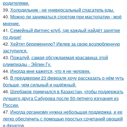
родителями.
39.
Холодильник - не универсальный спасатель еды.
40.
Можно ли заниматься спортом при мастопатии - моё
мнение.
41.
Семейный фитнес-клуб, где каждый найдёт занятие
по душе!
42.
Хейтят беременную? Ивлев за свою возлюбленную
заступился.
43.
Пожалуй, самая обсуждаемая красавица этой
олимпиады - Эйлин Гу.
44.
Иногда мне кажется, что я не человек.
45.
В преддверии 23 февраля хочу рассказать о нём чуть
больше, чем сильный и надёжный.
46.
Щербаков примчался в Казахстан, чтобы поддержать
лучшего друга Сабурова после 50-летнего изгнания из
России.
47.
Иногда организму нужна небольшая поддержка, и ее
легко обеспечить с помощью простых сочетаний овощей
и фруктов.