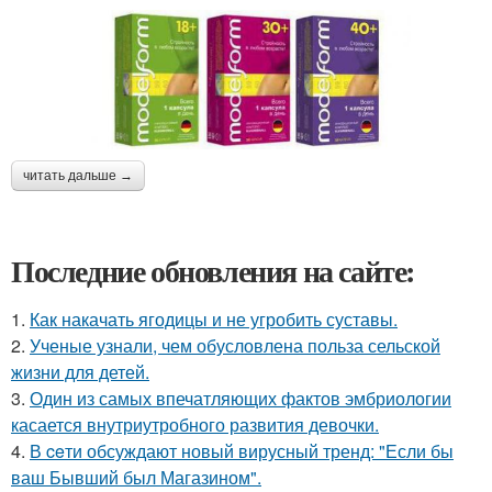
читать дальше →
Последние обновления на сайте:
1.
Как накачать ягодицы и не угробить суставы.
2.
Ученые узнали, чем обусловлена польза сельской
жизни для детей.
3.
Один из самых впечатляющих фактов эмбриологии
касается внутриутробного развития девочки.
4.
В ceти обсуждают новый вирусный тренд: "Если бы
ваш Бывший был Магазином".