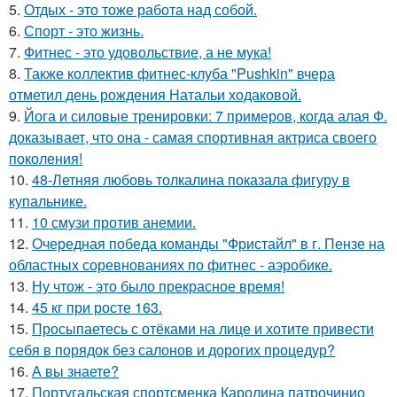
5.
Отдых - это тоже работа над собой.
6.
Спорт - это жизнь.
7.
Фитнес - это удовольствие, а не мука!
8.
Также коллектив фитнес-клуба "Pushkin" вчера
отметил день рождения Натальи ходаковой.
9.
Йога и силовые тренировки: 7 примеров, когда алая Ф.
доказывает, что она - самая спортивная актриса своего
поколения!
10.
48-Летняя любовь толкалина показала фигуру в
купальнике.
11.
10 смузи против анемии.
12.
Очередная победа команды "Фристайл" в г. Пензе на
областных соревнованиях по фитнес - аэробике.
13.
Ну чтож - это было прекрасное время!
14.
45 кг при росте 163.
15.
Просыпаетесь с отёками на лице и хотите привести
себя в порядок без салонов и дорогих процедур?
16.
А вы знаете?
17.
Португальская спортсменка Каролина патрочинио