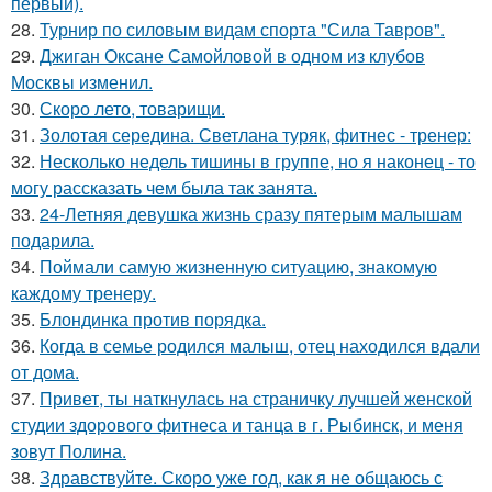
первый).
28.
Турнир по силовым видам спорта "Сила Тавров".
29.
Джиган Оксане Самойловой в одном из клубов
Москвы изменил.
30.
Скоро лето, товарищи.
31.
Золотая середина. Светлана туряк, фитнес - тренер:
32.
Несколько недель тишины в группе, но я наконец - то
могу рассказать чем была так занята.
33.
24-Летняя девушка жизнь сразу пятерым малышам
подарила.
34.
Поймали самую жизненную ситуацию, знакомую
каждому тренеру.
35.
Блондинка против порядка.
36.
Когда в семье родился малыш, отец находился вдали
от дома.
37.
Привет, ты наткнулась на страничку лучшей женской
студии здорового фитнеса и танца в г. Рыбинск, и меня
зовут Полина.
38.
Здравствуйте. Скоро уже год, как я не общаюсь с