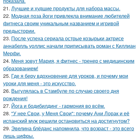
показала.
21.
Лучшие и худшие продукты для набора массы.
22.
Модная поза йоги привлекла внимание любителей
фитнеса своим уникальным названием и игривой
предыстории.
23.
После успеха сериала острые козырьки актрисе
аннабелль уоллис начали приписывать роман с Киллиан
Мерфи.
24.
Меня зовут Мария, я фитнес - тренер с медицинским
образованием!
25.
Где я беру вдохновение для уроков, и почему мои
уроки для меня - это искусство.
26.
Выгулялась в Стамбуле по случаю своего дня
рождения!
27.
Йога и бодибилдинг - гармония во всём.
28.
"У нее Свои, у Меня Свои": почему Ани Лорак и её
испанский муж решили остановиться на достигнутом?
29.
Эвелина блёданс напомнила, что возраст - это всего
лишь цифры.