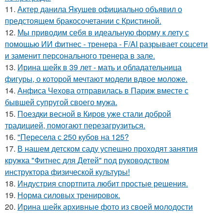
11.
Актер данила Якушев официально объявил о
предстоящем бракосочетании с Кристиной.
12.
Мы приводим себя в идеальную форму к лету с
помощью ИИ фитнес - тренера - F/AI разрывает соцсети
и заменит персонального тренера в зале.
13.
Ирина шейк в 39 лет - мать и обладательница
фигуры, о которой мечтают модели вдвое моложе.
14.
Анфиса Чехова отправилась в Париж вместе с
бывшей супругой своего мужа.
15.
Поездки весной в Киров уже стали доброй
традицией, помогают перезагрузиться.
16.
"Пересела с 250 кубов на 125?
17.
В нашем детском саду успешно проходят занятия
кружка "Фитнес для Детей" под руководством
инструктора физической культуры!
18.
Индустрия спортпита любит простые решения.
19.
Норма силовых тренировок.
20.
Ирина шейк архивные фото из своей молодости