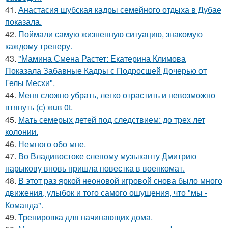
41.
Анастасия шубская кадры семейного отдыха в Дубае
показала.
42.
Поймали самую жизненную ситуацию, знакомую
каждому тренеру.
43.
"Мамина Смена Растет: Екатерина Климова
Показала Забавные Кадры с Подросшей Дочерью от
Гелы Месхи".
44.
Меня сложно убрать, легко отрастить и невозможно
втянуть (с) жuв 0t.
45.
Мать семерых детей под следствием: до трех лет
колонии.
46.
Немного обо мне.
47.
Во Владивостоке слепому музыканту Дмитрию
нарыкову вновь пришла повестка в военкомат.
48.
В этот раз яркой неоновой игровой снова было много
движения, улыбок и того самого ощущения, что "мы -
Команда".
49.
Тренировка для начинающих дома.