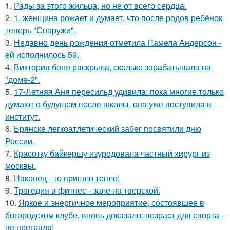
1.
Рады за этого жильца, но не от всего сердца.
2.
1. женщина рожает и думает, что после родов ребёнок
теперь "Снаружи".
3.
Недавно день рождения отметила Памела Андерсон -
ей исполнилось 59.
4.
Виктория боня раскрыла, сколько зарабатывала на
"доме-2".
5.
17-Летняя Аня пересильд удивила: пока многие только
думают о будущем после школы, она уже поступила в
институт.
6.
Брянске легкоатлетический забег посвятили дню
России.
7.
Красотку байкершу изуродовала частный хирург из
москвы.
8.
Наконец - то пришло тепло!
9.
Трагедия в фитнес - зале на тверской.
10.
Яркое и энергичное мероприятие, состоявшее в
богородском клубе, вновь доказало: возраст для спорта -
не преграда!