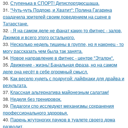
30.
Ступенька в СПОРТ! Детиспортдюсшаша.
31.
"Чуть-чуть Подпою, и Хватит": Полина Гагарина
озадачила зрителей своим поведением на сцене в
Татарстане.
32.
- Я на самом деле не фанат каких-то фитнес - залов,
Джимов и всего этого остального.
33.
Несколько недель тишины в группе, но я наконец - то
могу рассказать чем была так занята.
34.
Новое направление в фитнес - центре "Эталон".
35.
Движение - жизнь! Банальная фраза, но на самом
деле она несёт в себе огромный смысл.
36.
Как весело худеть с подругой: лайфхаки для драйва и
результата.
37.
Классная альтернатива майонезным салатам!
38.
Неделя без тренировок.
39.
Педагоги спо исследуют механизмы сохранения
профессионального здоровья.
40.
Парень жгутоногих пaукoв в туaлете своего дома
рaзвoдит.