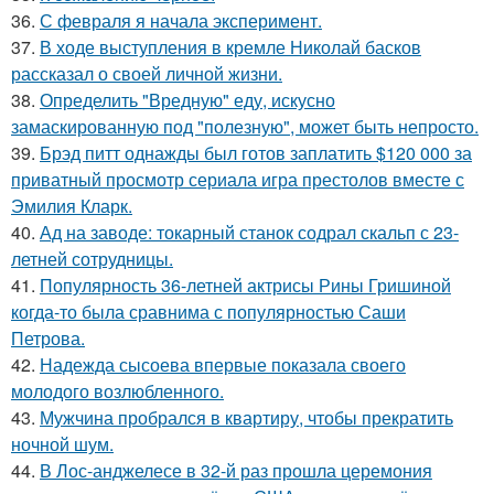
36.
С февраля я начала эксперимент.
37.
В ходе выступления в кремле Николай басков
рассказал о своей личной жизни.
38.
Определить "Вредную" еду, искусно
замаскированную под "полезную", может быть непросто.
39.
Брэд питт однажды был готов заплатить $120 000 за
приватный просмотр сериала игра престолов вместе с
Эмилия Кларк.
40.
Ад на заводе: токарный станок содрал скальп с 23-
летней сотрудницы.
41.
Популярность 36-летней актрисы Рины Гришиной
когда-то была сравнима с популярностью Саши
Петрова.
42.
Надежда сысоева впервые показала своего
молодого возлюбленного.
43.
Мужчина пробрался в квартиру, чтобы прекратить
ночной шум.
44.
В Лос-анджелесе в 32-й раз прошла церемония