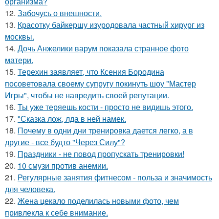
организма?
12.
Забочусь о внешности.
13.
Красотку байкершу изуродовала частный хирург из
москвы.
14.
Дочь Анжелики варум показала странное фото
матери.
15.
Терехин заявляет, что Ксения Бородина
посоветовала своему супругу покинуть шоу "Мастер
Игры", чтобы не навредить своей репутации.
16.
Ты уже теряешь кости - просто не видишь этого.
17.
"Сказка лож, лда в ней намек.
18.
Почему в одни дни тренировка дается легко, а в
другие - все будто "Через Силу"?
19.
Праздники - не повод пропускать тренировки!
20.
10 смузи против анемии.
21.
Регулярные занятия фитнесом - польза и значимость
для человека.
22.
Жена цекало поделилась новыми фото, чем
привлекла к себе внимание.