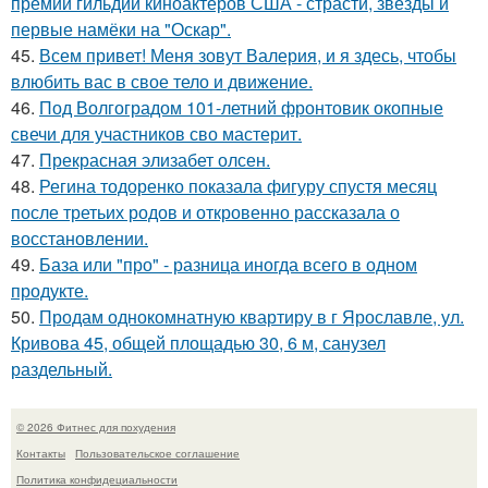
премии гильдии киноактёров США - страсти, звёзды и
первые намёки на "Оскар".
45.
Всем привет! Меня зовут Валерия, и я здесь, чтобы
влюбить вас в свое тело и движение.
46.
Под Волгоградом 101-летний фронтовик окопные
свечи для участников сво мастерит.
47.
Прекрасная элизабет олсен.
48.
Регина тодоренко показала фигуру спустя месяц
после третьих родов и откровенно рассказала о
восстановлении.
49.
База или "про" - разница иногда всего в одном
продукте.
50.
Продам однокомнатную квартиру в г Ярославле, ул.
Кривова 45, общей площадью 30, 6 м, санузел
раздельный.
© 2026 Фитнес для похудения
Контакты
Пользовательское соглашение
Политика конфидециальности