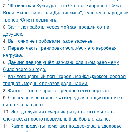
2.
"Физическая Культура - это Основа Здоровья, Сила
Воли, Выносливость и Дисциплина", - уверена народный
тренер Юлия преминина.
3.
За 11 лет работы через мой зал прошли сотни
девушек.
4.
Вы точно не пробовали такое варенье.
5.
Первая часть тренировки 90/60/90 - это аэробная
нагрузка.
6.
Даниил певцов ушёл из жизни слишком рано - ему
было всего 22 года.
7.
Как легендарный поп - король Майкл Джексон сорвал
тридцать модных показов ради Наоми.
8.
Фитнес - это не просто тренировки и спортзал.
9.
Очередные выходные = очередная порция фоточек с
пилатеса на сапах!
10.
Иногда лучший вечерний ритуал - это не что-то
сложное, а просто правильный выбор в стакане.
11.
Какие продукты помогают поддерживать здоровье