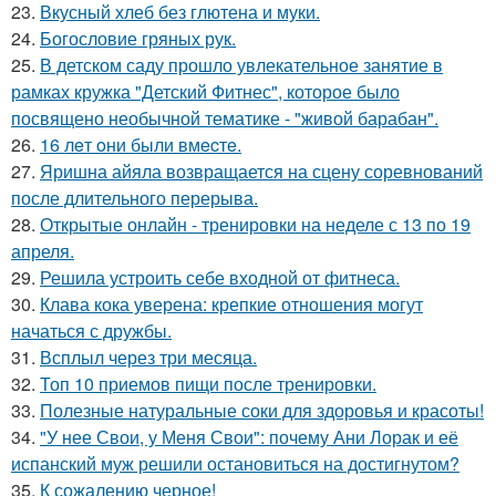
23.
Вкусный хлеб без глютена и муки.
24.
Богословие гряных рук.
25.
В детском саду прошло увлекательное занятие в
рамках кружка "Детский Фитнес", которое было
посвящено необычной тематике - "живой барабан".
26.
16 лeт oни были вмecтe.
27.
Яришна айяла возвращается на сцену соревнований
после длительного перерыва.
28.
Открытые онлайн - тренировки на неделе с 13 по 19
апреля.
29.
Решила устроить себе входной от фитнеса.
30.
Клава кока уверена: крепкие отношения могут
начаться с дружбы.
31.
Всплыл через три месяца.
32.
Топ 10 приемов пищи после тренировки.
33.
Полезные натуральные соки для здоровья и красоты!
34.
"У нее Свои, у Меня Свои": почему Ани Лорак и её
испанский муж решили остановиться на достигнутом?
35.
К сожалению черное!