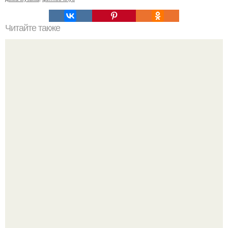
Читайте также
Сохрани себе на стену!
Слышали, что есть перед сном - это зло?