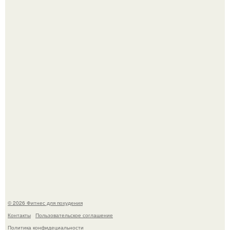
Как накачать ягодицы и не угробить суставы.
Имбирь - это не только ароматная специя, но и отличный
ингредиент для полезных напитков и блюд.
© 2026 Фитнес для похудения
Контакты
Пользовательское соглашение
Политика конфидециальности