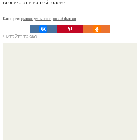
возникают в вашей голове.
Категории:
фитнес для мозгов
,
новый фитнес
Читайте также
Лишь одно упражнение, но оказывает
сногсшибательный эффект: "Осиная" талия и плоский
живот - при этом огромная польза для здоровья!