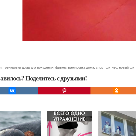
и:
тренировки дома для похудения
,
фитнес тренировка дома
,
спорт фитнес
,
новый фит
авилось? Поделитесь с друзьями!