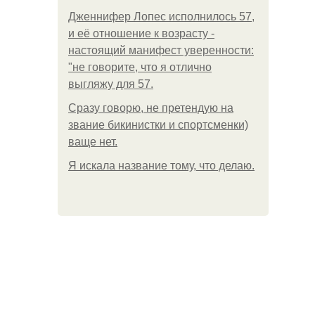
Дженнифер Лопес исполнилось 57,
и её отношение к возрасту -
настоящий манифест уверенности:
"не говорите, что я отлично
выгляжу для 57.
Сразу говорю, не претендую на
звание бикинистки и спортсменки)
ваще нет.
Я искала название тому, что делаю.