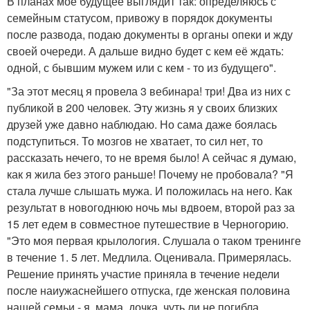
В планах мое будущее выглядит так: определяюсь с
семейным статусом, привожу в порядок документы
после развода, подаю документы в органы опеки и жду
своей очереди. А дальше видно будет с кем её ждать:
одной, с бывшим мужем или с кем - то из будущего".
"За этот месяц я провела 3 вебинара! три! Два из них с
публикой в 200 человек. Эту жизнь я у своих близких
друзей уже давно наблюдаю. Но сама даже боялась
подступиться. То мозгов не хватает, то сил нет, то
рассказать нечего, то не время было! А сейчас я думаю,
как я жила без этого раньше! Почему не пробовала? "Я
стала лучше слышать мужа. И положилась на него. Как
результат в новогоднюю ночь мы вдвоем, второй раз за
15 лет едем в совместное путешествие в Черногорию.
"Это моя первая крылология. Слушала о таком тренинге
в течение 1. 5 лет. Медлила. Оценивала. Примерялась.
Решение принять участие приняла в течение недели
после наиужаснейшего отпуска, где женская половина
нашей семьи - я, мама, дочка, чуть ли не погибла