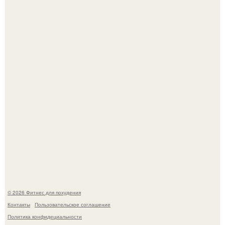
Я - Эльвина Кузнецова, тренер групповых фитнес
тренировок разных направлений.
Произошел странный инцидент, связанный с казахским
деликатесом.
© 2026 Фитнес для похудения
Контакты
Пользовательское соглашение
Политика конфидециальности