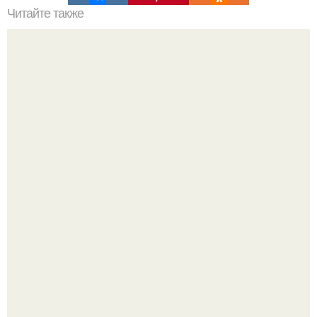
Читайте также
5 хитростей для накачки больших бицепсов.
Сон, физическая активность, питание и эмоциональное
состояние!