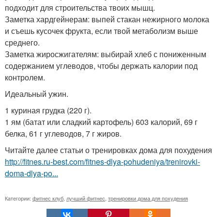
подходит для строительства твоих мышц.
Заметка хардгейнерам: выпей стакан нежирного молока
и съешь кусочек фрукта, если твой метаболизм выше
среднего.
Заметка жиросжигателям: выбирай хлеб с пониженным
содержанием углеводов, чтобы держать калории под
контролем.
Идеальный ужин.
1 куриная грудка (220 г).
1 ям (батат или сладкий картофель) 603 калорий, 69 г
белка, 61 г углеводов, 7 г жиров.
Читайте далее статьи о тренировках дома для похудения
http://fitnes.ru-best.com/fitnes-dlya-pohudeniya/trenirovki-
doma-dlya-po...
Категории:
фитнес клуб
,
лучший фитнес
,
тренировки дома для похудения