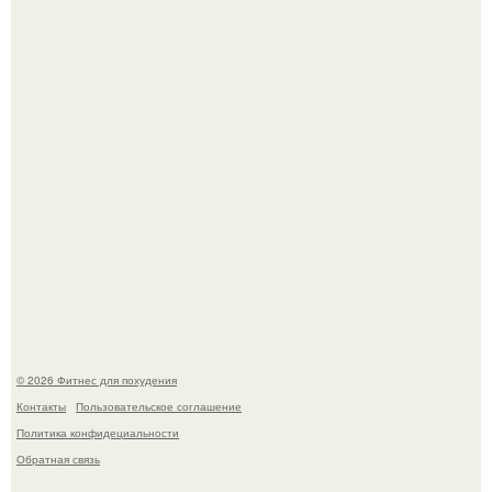
Имбирь - это не только ароматная специя, но и отличный
ингредиент для полезных напитков и блюд.
Сергей соседов показал свою скромную дачу - и удивил
поклонников.
© 2026 Фитнес для похудения
Контакты
Пользовательское соглашение
Политика конфидециальности
Обратная связь