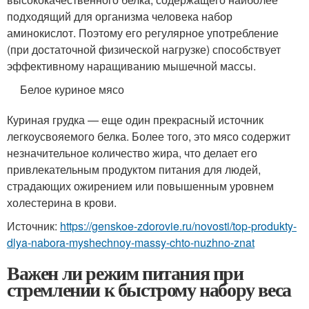
подходящий для организма человека набор
аминокислот. Поэтому его регулярное употребление
(при достаточной физической нагрузке) способствует
эффективному наращиванию мышечной массы.
Белое куриное мясо
Куриная грудка — еще один прекрасный источник
легкоусвояемого белка. Более того, это мясо содержит
незначительное количество жира, что делает его
привлекательным продуктом питания для людей,
страдающих ожирением или повышенным уровнем
холестерина в крови.
Источник:
https://genskoe-zdorovie.ru/novosti/top-produkty-
dlya-nabora-myshechnoy-massy-chto-nuzhno-znat
Важен ли режим питания при
стремлении к быстрому набору веса