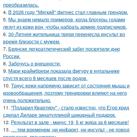
преобразилась.
4.
В 2026 году "Мягкий" фитнес стал главным трендом.
5.
Мы знаем немало примеров, когда блогеры годами
лезут из кожи вон, чтобы набрать армию подписчиков.
6.
30-Летняя жительница твери перенесла инсульт во
время близости с мужем.
7.
Брянске легкоатлетический забег посвятили дню
России.
8.
Забочусь о внешности.
9.
Мари краймбрери показала фигуру в купальнике
спустя всего 8 месяцев после родов.
10.
Тонус кожи напрямую зависит от состояния мышц и
кровообращения, поэтому тренировки влияют на него
очень положительно.
11.
"Подарил Квартиру" - стало известно, что Егор крид
сделал Диларе зинатуллиной шикарный подарок.
12.
Результат в зале - минус 19, 5 кг жира за 6 месяцев!
13.
… тем временем, ни инфаркт, ни инсульт - не повод
пропускать тренировку.