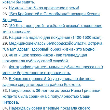
хотели бы задать.
25.
Ну чтож - это было прекрасное время!
26.
"Без Крайностей и Самообмана": позиция Ксения
Бородина.
27.
"50 Лет, трое детей - и жёсткий режим": откровения
тина канделаки.
28.
Рацион на неделю для похудения (1400-1500 ккал).
29.
Медицинскиеклассыбелгородскойобласти. Встреча
"Смарт Здрав": здоровый образ жизни - это модно!
30.
48 кг и шок поклонников - как телеведущая
шокировала публику своей худобой.
31.
Фотографии фитнес - мамы с кубиками пресса на 9
месяце беременности взорвали сеть.
32.
В Крюково прошел 8-й тур турнира по фитнес -
зарядке среди ветеранов района Крюково.
33.
Популярность 36-летней актрисы Рины Гришиной
когда-то была сравнима с популярностью Саши
Петрова.
34.
Надежда сысоева впервые показала своего