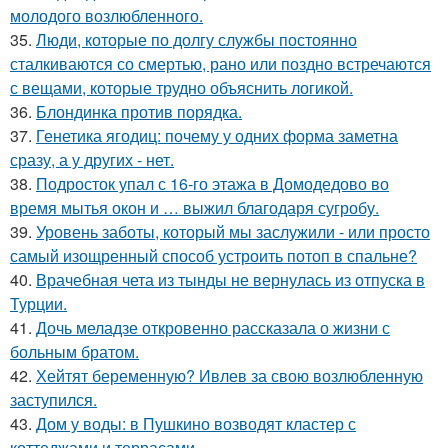
молодого возлюбленного.
35.
Люди, которые по долгу службы постоянно
сталкиваются со смертью, рано или поздно встречаются
с вещами, которые трудно объяснить логикой.
36.
Блондинка против порядка.
37.
Генетика ягодиц: почему у одних форма заметна
сразу, а у других - нет.
38.
Подросток упал с 16-го этажа в Домодедово во
время мытья окон и … выжил благодаря сугробу.
39.
Уровень заботы, который мы заслужили - или просто
самый изощренный способ устроить потоп в спальне?
40.
Врачебная чета из тынды не вернулась из отпуска в
Турции.
41.
Дочь меладзе откровенно рассказала о жизни с
больным братом.
42.
Хейтят беременную? Ивлев за свою возлюбленную
заступился.
43.
Дом у воды: в Пушкино возводят кластер с
коттеджами и террасами.