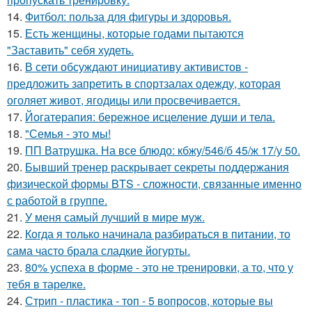
14.
Фитбол: польза для фигуры и здоровья.
15.
Есть женщины, которые годами пытаются
"Заставить" себя худеть.
16.
В сети обсуждают инициативу активистов -
предложить запретить в спортзалах одежду, которая
оголяет живот, ягодицы или просвечивается.
17.
Йогатерапия: бережное исцеление души и тела.
18.
"Семья - это мы!
19.
ПП Ватрушка. На все блюдо: кбжу/546/б 45/ж 17/у 50.
20.
Бывший тренер раскрывает секреты поддержания
физической формы BTS - сложности, связанные именно
с работой в группе.
21.
У меня самый лучший в мире муж.
22.
Когда я только начинала разбираться в питании, то
сама часто брала сладкие йогурты.
23.
80% успеха в форме - это не тренировки, а то, что у
тебя в тарелке.
24.
Стрип - пластика - топ - 5 вопросов, которые вы