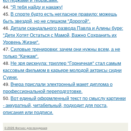
44.
"Я тебя найду и накажу!
45.
В спорте будто есть негласное правило: можешь
быть звездой, но не слишком "Дорогой".
46.
Детали скандального развода Павла и Алины буре:
"Дети Хотят Остаться с Мамой, Важно Сохранить их
Уровень Жизни".
47.
Силовые тренировки: зачем они нужны всем, а не
только "Качкам".
48.
Не зря рискнула: триллер "Горничная" стал самым
кассовым фильмом в карьере молодой актрисы сидни
Суини.
49.
Вчера прислали электронный макет диплома о
профессиональной переподготовке.
50.
Вот единый оформленный текст по смыслу картинки
- аккуратный, читабельный, подходит для поста,
описания или подписи.
© 2026 Фитнес для похудения