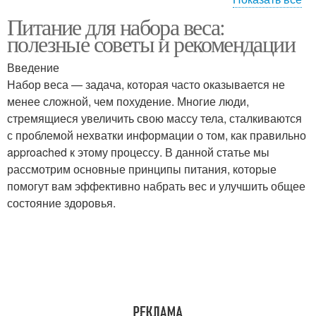
Питание для набора веса:
Добавки для связок
Добавка для суставов
полезные советы и рекомендации
Введение
Набор веса — задача, которая часто оказывается не
менее сложной, чем похудение. Многие люди,
Добавки для суставов
Биологическая добавка
стремящиеся увеличить свою массу тела, сталкиваются
с проблемой нехватки информации о том, как правильно
approached к этому процессу. В данной статье мы
рассмотрим основные принципы питания, которые
Добавки для
Спортивная добавка
помогут вам эффективно набрать вес и улучшить общее
спортсменов
состояние здоровья.
Комплексные добавки
Добавка для связок