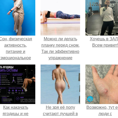
Сон, физическая
Можно ли делать
Хочешь в ЗА
активность,
планку перед сном.
Всем привет!
питание и
Так ли эффективно
эмоциональное
упражнение
состояние!
"планка" на деле
Как накачать
Не зря её попу
Возможно, тут е
ягодицы и не
считают лучшей в
люди с