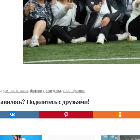
и:
фитнес отзывы
,
фитнес уроки дома
,
спорт фитнес
авилось? Поделитесь с друзьями!