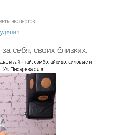
веты экспертов
худения
за себя, своих близких.
а, муай - тай, самбо, айкидо, силовые и
. Ул. Писарева 56 а