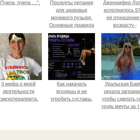
"Пчела, пчела …".
Продукты питания
Дженнифер Ло
для здоровья
исполнилось 57
мочевого пузыря.
её отношение
Основные правила
возрасту -
диетотерапии при
настоящий
урологических
манифест
болезнях
уверенности: "
говорите, что 
отлично выгля
для 57.
3 мифа о моей
Как накачать
Уральская Бар
деятельности
ягодицы и не
уехала заграни
смехотерапевта.
угробить суставы.
чтобы сделать с
грудь мечты за 1
тыс.