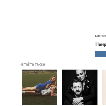
Категори
Понр
Читайте также