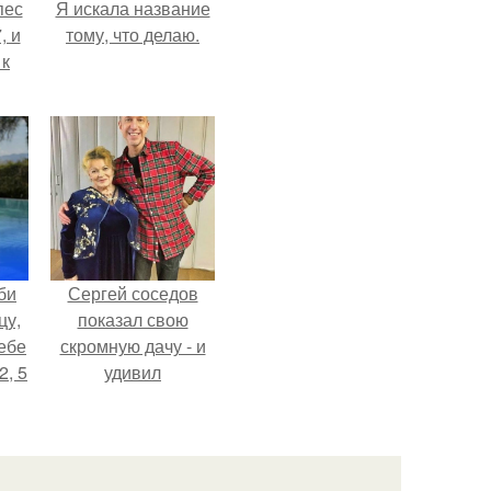
пес
Я искала название
, и
тому, что делаю.
 к
не
я
жу
би
Сергей соседов
цу,
показал свою
ебе
скромную дачу - и
2, 5
удивил
поклонников.