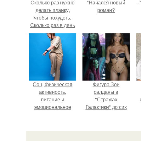
Сколько раз нужно
"Начался новый
-
делать планку,
роман?
чтобы похудеть.
Сколько раз в день
делать планку —,
чтобы был
результат для
похудения
Сон, физическая
Фигура Зои
активность,
салданы в
питание и
"Стражах
эмоциональное
Галактики" до сих
состояние!
пор вызывает
восхищение.