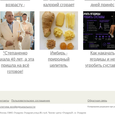
возрасту -
калорий сгорает
дней принёс
настоящий
при ходьбе
ощутимый
манифест
результат.
уверенности: "не
говорите, что я
отлично выгляжу
для 57.
"Степаненко
Имбирь -
Как накачать
хала 40 лет, а эта
природный
ягодицы и не
пришла на всё
целитель.
угробить суста
готовое!
онтакты
Пользовательское соглашение
Обратная связь
олитика конфидециальности
Копирование разрешено при у
 Москва, СВАО, Отрадное, Отрадная улица 2Б стр.6, "Бизнес-центр «Отрадный», м. Отрадное