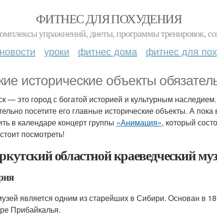
ФИТНЕС ДЛЯ ПОХУДЕНИЯ
комплексы упражнений, диеты, программы тренировок, со
новости
уроки
фитнес дома
фитнес для по
акие исторические объекты обязате
ск — это город с богатой историей и культурным наследием.
тельно посетите его главные исторические объекты. А пока 
ить в календаре концерт группы
«Анимация»
, который сост
 стоит посмотреть!
Иркутский областной краеведческий му
рия
музей является одним из старейших в Сибири. Основан в 187
уре Прибайкалья.