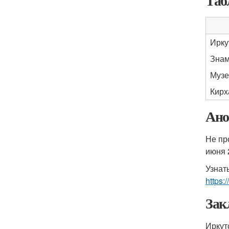
Таб
Ирку
Знам
Музе
Кирх
Ано
Не пр
июня 
Узнат
https:
Зак
Иркут