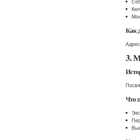
Соб
Кел
Мон
Как 
Адрес
3. 
Исто
Посвя
Что 
Экс
Пер
Выс