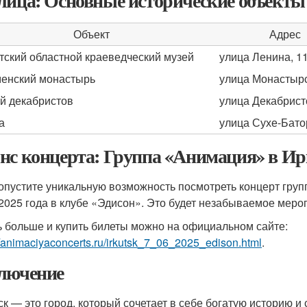
лица: Основные исторические объекты
Объект
Адрес
тский областной краеведческий музей
улица Ленина, 1
енский монастырь
улица Монастырс
й декабристов
улица Декабрист
а
улица Сухе-Бато
нс концерта: Группа «Анимация» в Ир
опустите уникальную возможность посмотреть концерт груп
2025 года в клубе «Эдисон». Это будет незабываемое мероп
ь больше и купить билеты можно на официальном сайте:
//animaciyaconcerts.ru/irkutsk_7_06_2025_edison.html
.
лючение
ск — это город, который сочетает в себе богатую историю и