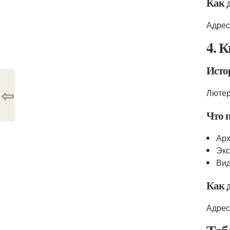
Как 
Адрес
4. 
Исто
⇦
Лютер
Что 
Арх
Экс
Вид
Как 
Адрес