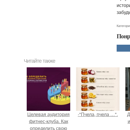
истор
забуд
Категори
Понр
Читайте также
Целевая аудитория
-"Пчела, пчела …".
Д
фитнес-клуба. Как
и
определить свою