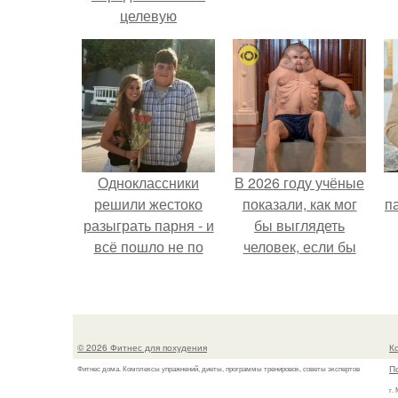
целевую
аудиторию: 11
основных
параметров (
параметры
составления
портрета ЦА).
Одноклассники
В 2026 году учёные
решили жестоко
показали, как мог
па
разыграть парня - и
бы выглядеть
всё пошло не по
человек, если бы
плану.
его тело
эволюционировало
специально для
выживания в
© 2026 Фитнес для похудения
К
автокатастpoфах.
П
Фитнес дома. Комплексы упражнений, диеты, программы тренировок, советы экспертов
г.