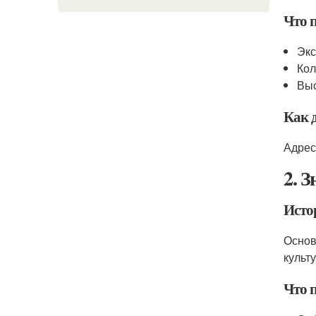
Что 
Экс
Кол
Выс
Как 
Адрес
2. 
Исто
Основ
культ
Что 