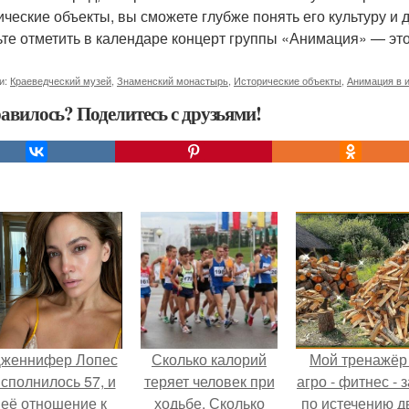
ические объекты, вы сможете глубже понять его культуру и 
ьте отметить в календаре концерт группы «Анимация» — это
и:
Краеведческий музей
,
Знаменский монастырь
,
Исторические объекты
,
Анимация в 
авилось? Поделитесь с друзьями!
женнифер Лопес
Сколько калорий
Мой тренажёр
сполнилось 57, и
теряет человек при
агро - фитнес - 
её отношение к
ходьбе. Сколько
по истечению д