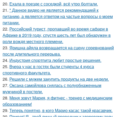
20.
Ехала в поезде с соседкой, всё утро болтали.
21.
* Данное видео не является рекомендацией к
питанию, а является ответом на частые вопросы о моем
питании.
22.
Российский турист, пропавший во время сафари в
Африке в 2019 году, спустя шесть лет был обнаружен в
роли вождя местного племени.
23.
Яришна айяла возвращается на сцену соревнований
после длительного перерыва.
24.
Индустрия спортпита любит простые решения.
25.
Вчера у нас в гостях были студенты 4 курса
спортивного факультета.
26.
Решили с мужем закупить продукты на две недели.
27.
Оксана самойлова снялась с полуобнаженным
мужчиной в постели.
28.
Меня зовут Мария, я фитнес - тренер с медицинским
образованием!
29.
Теперь понятно, в кого Марио касас такой красавчик.
30.
Привет! Я - твой личный проводник к здоровому телу