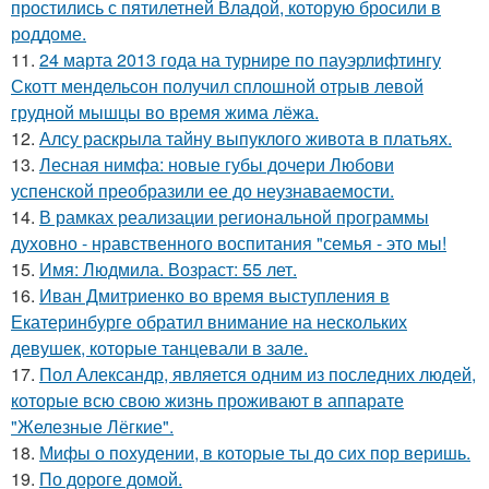
простились с пятилетней Владой, которую бросили в
роддоме.
11.
24 марта 2013 года на турнире по пауэрлифтингу
Скотт мендельсон получил сплошной отрыв левой
грудной мышцы во время жима лёжа.
12.
Алсу раскрыла тайну выпуклого живота в платьях.
13.
Лесная нимфа: новые губы дочери Любови
успенской преобразили ее до неузнаваемости.
14.
В рамках реализации региональной программы
духовно - нравственного воспитания "семья - это мы!
15.
Имя: Людмила. Возраст: 55 лет.
16.
Иван Дмитриенко во время выступления в
Екатеринбурге обратил внимание на нескольких
девушек, которые танцевали в зале.
17.
Пол Александр, является одним из последних людей,
которые всю свою жизнь проживают в аппарате
"Железные Лёгкие".
18.
Мифы о похудении, в которые ты до сих пор веришь.
19.
По дороге домой.