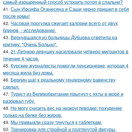
самый изощренный способ устроить потоп в спальне?
41.
Сын Иосифа Оганесяна и Саши черно пришел в себя
после комы!
42.
Часовая прогулка сжигает калории всего от двух
блинов, - исследование.
43.
Вернувшаяся из больницы Дубцова ответила на
критику: "Очень Больно".
44.
21-Летнюю девушку насиловали четверо мигрантов в
течение 4 часов.
45.
Курские журналисты помогли пенсионерке, которая 4
месяца жила без дома.
46.
Берлин шаг к реальному гендерному равенству
сделал.
47.
Турист из Великобритании прыгнул с яхты в море и
разорвал губу.
48.
Не могу снизить вес на низкоуглеводке: похудение
только на белке без жиров.
49.
Мы привыкли сразу тянуться к таблеткам.
50.
Тренировки для стройной и подтянутой фигуры,