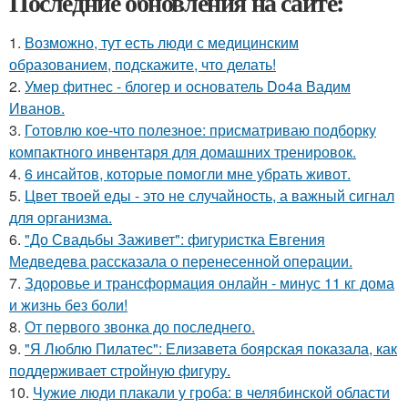
Последние обновления на сайте:
1.
Возможно, тут есть люди с медицинским
образованием, подскажите, что делать!
2.
Умер фитнес - блогер и основатель Do4a Вадим
Иванов.
3.
Готовлю кое-что полезное: присматриваю подборку
компактного инвентаря для домашних тренировок.
4.
6 инсайтов, которые помогли мне убрать живот.
5.
Цвет твоей еды - это не случайность, а важный сигнал
для организма.
6.
"До Свадьбы Заживет": фигуристка Евгения
Медведева рассказала о перенесенной операции.
7.
Здоровье и трансформация онлайн - минус 11 кг дома
и жизнь без боли!
8.
От первого звонка до последнего.
9.
"Я Люблю Пилатес": Елизавета боярская показала, как
поддерживает стройную фигуру.
10.
Чужие люди плакали у гроба: в челябинской области