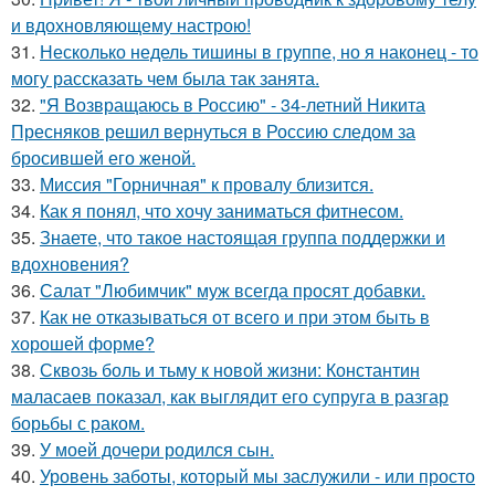
и вдохновляющему настрою!
31.
Несколько недель тишины в группе, но я наконец - то
могу рассказать чем была так занята.
32.
"Я Возвращаюсь в Россию" - 34-летний Никита
Пресняков решил вернуться в Россию следом за
бросившей его женой.
33.
Миссия "Горничная" к провалу близится.
34.
Как я понял, что хочу заниматься фитнесом.
35.
Знаете, что такое настоящая группа поддержки и
вдохновения?
36.
Салат "Любимчик" муж всегда просят добавки.
37.
Как не отказываться от всего и при этом быть в
хорошей форме?
38.
Сквозь боль и тьму к новой жизни: Константин
маласаев показал, как выглядит его супруга в разгар
борьбы с раком.
39.
У моей дочери родился сын.
40.
Уровень заботы, который мы заслужили - или просто