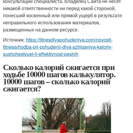
консультации специалиста. Владелец Сайта не несет
никакой ответственности ни перед какой стороной,
понесший косвенный или прямой ущерб в результате
неправильного использования материалов,
размещенных на данном ресурсе.
Источник:
https://fitnesdlyapohudeniya.com/novosti-
fitnesa/hodba-pri-pohudenii-dlya-szhiganiya-kaloriy-
sushchestvuet-li-effektivnost-peshih
Сколько калорий сжигается при
ходьбе 10000 шагов калькулятор.
10000 шагов – сколько калорий
сжигается?