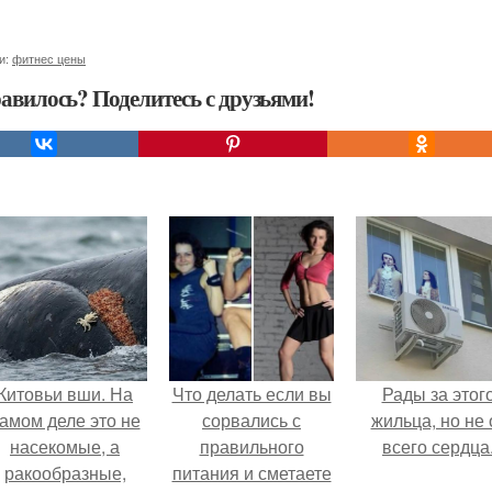
и:
фитнес цены
авилось? Поделитесь с друзьями!
Китовьи вши. На
Что делать если вы
Рады за этог
амом деле это не
сорвались с
жильца, но не 
насекомые, а
правильного
всего сердца
ракообразные,
питания и сметаете