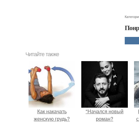
Категори
Понр
Читайте также
Как накачать
"Начался новый
женскую грудь?
роман?
с