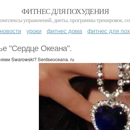
ФИТНЕС ДЛЯ ПОХУДЕНИЯ
комплексы упражнений, диеты, программы тренировок, со
новости
уроки
фитнес дома
фитнес для по
ье "Сердце Океана".
нями Swarowski? Serdseoceana. ru