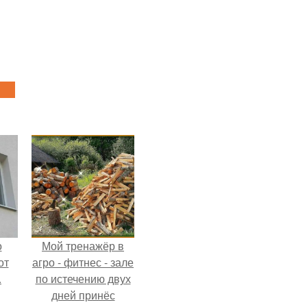
о
Мой тренажёр в
от
агро - фитнес - зале
.
по истечению двух
дней принёс