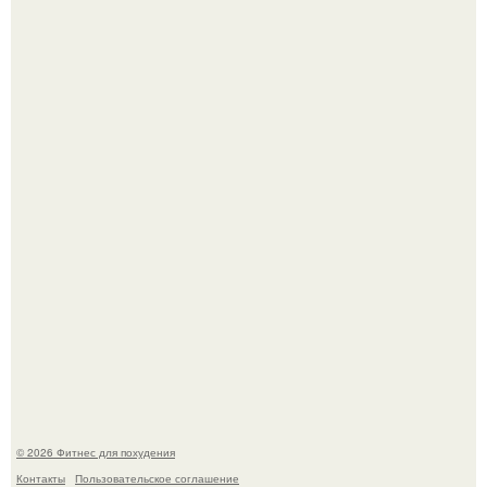
Уральская Барби уехала заграницу, чтобы сделать себе
грудь мечты за 12, 5 тыс.
Имбирь - это не только ароматная специя, но и отличный
ингредиент для полезных напитков и блюд.
© 2026 Фитнес для похудения
Контакты
Пользовательское соглашение