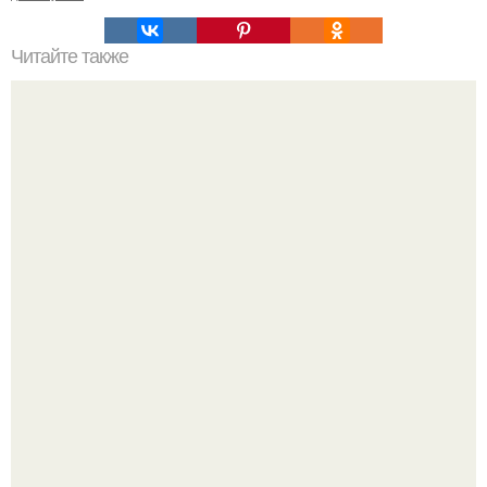
Читайте также
Упражнения против жира на животе и боках.
Анна пересильд создала свой бренд одежды, исполнив