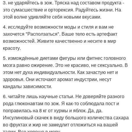
3. не ударяйтесь в зож. Тряска над составом продукта -
это сумасшествие и орторексия. Радуйтесь жизни. На
этой волне удивляйте себя новыми вкусами.
4. исследуйте возможности моды и стиля и вам не
захочется "Расползаться". Ваше тело есть артефакт
возможностей. Живите качественно и несите в мир
красоту.
5. измождённые диетами фигуры или фитнес головного
мозга равно ожирение. Это не красиво, не сексуально. В
этом нет духа индивидуальности. Как зачастую нет и
здоровья. Они источают аромат индустрии, несут
кандалы зависимости.
6. читайте лишь научные статьи. Не доверяйте разного
рода глюконавтам по зож. Я как-то соблюдала пост и
поправилась на 8 кг от хурмы и яблок. Да, да.
Инсулиновый скачек в виду большого количества сахара
во фруктах и жир не замедлит отложиться на вашей
талии. Все хорошо в меру.