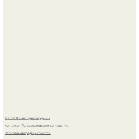
Имбирь - это не только ароматная специя, но и отличный
ингредиент для полезных напитков и блюд.
Тут даже мы не знаем, как комментировать.
© 2026 Фитнес для похудения
Контакты
Пользовательское соглашение
Политика конфидециальности