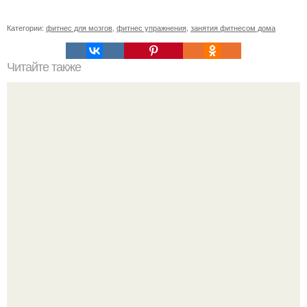
Категории:
фитнес для мозгов
,
фитнес упражнения
,
занятия фитнесом дома
Читайте также
Упражнения для подтяжки лица. 8 действенных
упражнений для подтяжки овала лица.