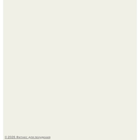
Имбирь - природный целитель.
Уральская Барби уехала заграницу, чтобы сделать себе
грудь мечты за 12, 5 тыс.
© 2026 Фитнес для похудения