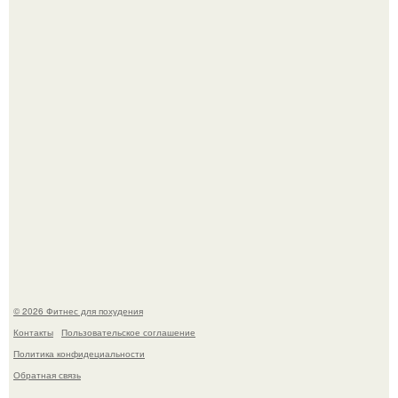
Песочный пирог с сочной клубничной начинкой и
меренговой шапочкой!
Я - Эльвина Кузнецова, тренер групповых фитнес
тренировок разных направлений.
© 2026 Фитнес для похудения
Контакты
Пользовательское соглашение
Политика конфидециальности
Обратная связь