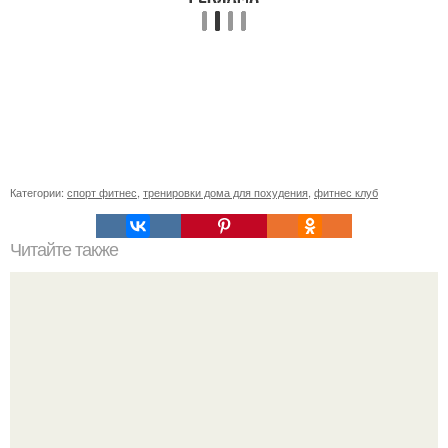
Категории:
спорт фитнес
,
тренировки дома для похудения
,
фитнес клуб
Читайте также
Сколько раз нужно делать планку, чтобы похудеть.