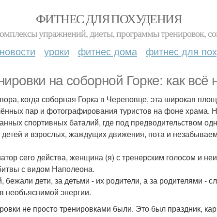
ФИТНЕС ДЛЯ ПОХУДЕНИЯ
комплексы упражнений, диеты, программы тренировок, со
новости
уроки
фитнес дома
фитнес для по
нировки на соборной Горке: как всё 
пора, когда соборная Горка в Череповце, эта широкая площ
ённых пар и фотографирования туристов на фоне храма. Не
анных спортивных баталий, где под предводительством одн
 детей и взрослых, жаждущих движения, пота и незабывае
атор сего действа, женщина (я) с тренерским голосом и н
битвы с видом Наполеона.
й, бежали дети, за детьми - их родители, а за родителями 
в необъяснимой энергии.
ровки не просто тренировками были. Это был праздник, кар