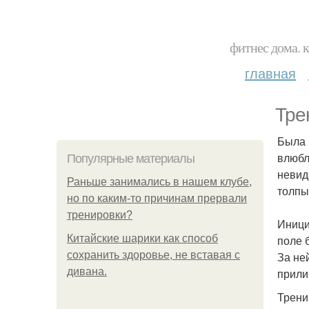
фитнес дома. 
главная
Тре
Была 
влюбл
Популярные материалы
невид
Раньше занимались в нашем клубе,
толпы
но по каким-то причинам прервали
тренировки?
Иници
Китайские шарики как способ
поле 
сохранить здоровье, не вставая с
За не
дивана.
прили
Трени