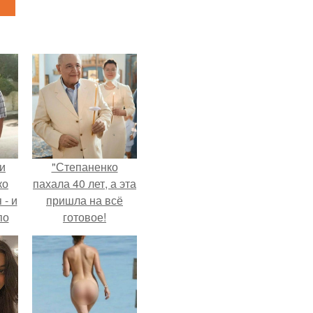
и
"Степаненко
ко
пахала 40 лет, а эта
 - и
пришла на всё
по
готовое!