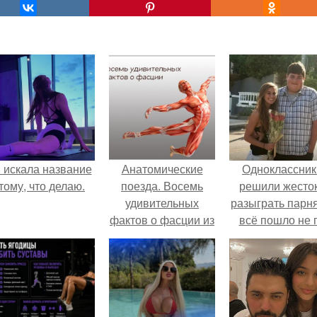
 искала название
Анатомические
Одноклассник
тому, что делаю.
поезда. Восемь
решили жесто
удивительных
разыграть парня
фактов о фасции из
всё пошло не 
книги Томаса
плану.
майерса
"Анатомические
Поезда".