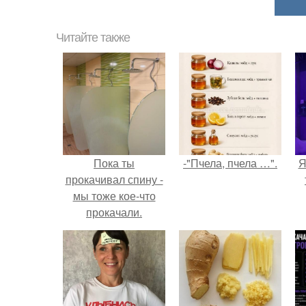
Читайте также
Пока ты
-"Пчела, пчела …".
Я
прокачивал спину -
мы тоже кое-что
прокачали.