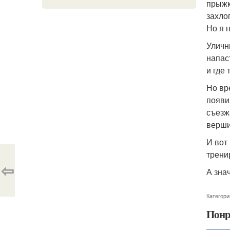
прыжки
захло
Но я н
Уличн
напас
и где
Но вр
появи
съезж
верши
И вот
трени
⇦
А зна
Категори
Понр