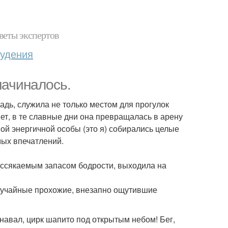
веты экспертов
худения
начиналось.
адь, служила не только местом для прогулок
т, в те славные дни она превращалась в арену
ой энергичной особы (это я) собирались целые
мых впечатлений.
еиссякаемым запасом бодрости, выходила на
- случайные прохожие, внезапно ощутившие
навал, цирк шапито под открытым небом! Бег,