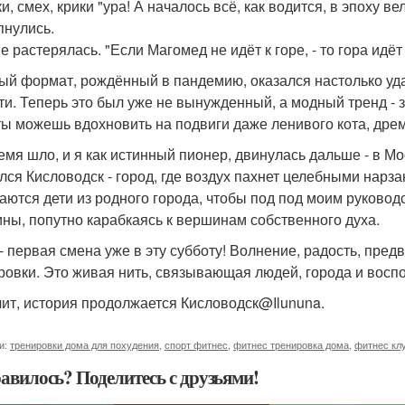
, смех, крики "ура! А началось всё, как водится, в эпоху в
пнулись.
е растерялась. "Если Магомед не идёт к горе, - то гора идёт
ый формат, рождённый в пандемию, оказался настолько уда
ти. Теперь это был уже не вынужденный, а модный тренд - 
 ты можешь вдохновить на подвиги даже ленивого кота, дре
емя шло, и я как истинный пионер, двинулась дальше - в Мо
лся Кисловодск - город, где воздух пахнет целебными нарза
аются дети из родного города, чтобы под под моим руководс
ны, попутно карабкаясь к вершинам собственного духа.
 - первая смена уже в эту субботу! Волнение, радость, пред
ровки. Это живая нить, связывающая людей, города и восп
чит, история продолжается Кисловодск@Ilununa.
и:
тренировки дома для похудения
,
спорт фитнес
,
фитнес тренировка дома
,
фитнес кл
авилось? Поделитесь с друзьями!