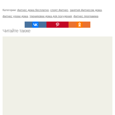
Категории:
фитнес дома бесплатно
,
спорт фитнес
,
занятия фитнесом дома
,
фитнес уроки дома
,
тренировки дома для похудения
,
фитнес программа
Читайте также
Все мечтаешь о красивом подтянутом теле!