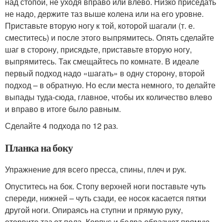
над стопой, не уходя вправо или влево. Низко приседать
не надо, держите таз выше колена или на его уровне.
Приставьте вторую ногу к той, которой шагали (т. е.
сместитесь) и после этого выпрямитесь. Опять сделайте
шаг в сторону, присядьте, приставьте вторую ногу,
выпрямитесь. Так смещайтесь по комнате. В идеале
первый подход надо «шагать» в одну сторону, второй
подход – в обратную. Но если места немного, то делайте
выпады туда-сюда, главное, чтобы их количество влево
и вправо в итоге было равным.
Сделайте 4 подхода по 12 раз.
Планка на боку
Упражнение для всего пресса, спины, плеч и рук.
Опуститесь на бок. Стопу верхней ноги поставьте чуть
спереди, нижней – чуть сзади, ее носок касается пятки
другой ноги. Опираясь на ступни и прямую руку,
оторвите таз от пола. Корпус и бедра образуют прямую