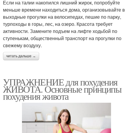
комплекс упражнений
Если на талии накопился лишний жирок, попробуйте
Упражнение для колен
для похудения дома
меньше времени находиться дома, организовывайте в
выходные прогулки на велосипедах, пешие по парку,
турпоходы в горы, лес, на озеро. Красота требует
активности. Замените подъем на лифте ходьбой по
Дыхательные
Жир на животе
ступенькам, общественный транспорт на прогулки по
упражнения
свежему воздуху.
читать дальше →
Упражнения для
Упражнения для мужчин
быстрого похудения
УПРАЖНЕНИЕ для похудения
ЖИВОТА. Основные принципы
похудения живота
Разминка перед
Упражнения на разогрев
упражнениями
Упражнения на растяжку