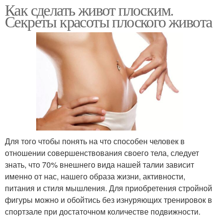
Как сделать живот плоским.
Упражнения для
Зарядка для живота
Секреты красоты плоского живота
уменьшения
Живот для мужчин
фитнес упражнения
Упражнения для
Упражнение на мышцы
снижения
Для того чтобы понять на что способен человек в
отношении совершенствования своего тела, следует
знать, что 70% внешнего вида нашей талии зависит
Упражнение для
Живот в домашних
именно от нас, нашего образа жизни, активности,
плоского живота
условиях
питания и стиля мышления. Для приобретения стройной
фигуры можно и обойтись без изнуряющих тренировок в
спортзале при достаточном количестве подвижности.