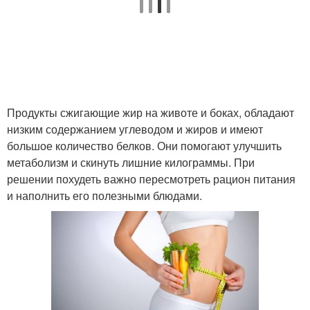
Китайские упражнения
Упражнения для мышц
Продукты сжигающие жир на животе и боках, обладают
Живот для женщин
Упражнение на живот
низким содержанием углеводом и жиров и имеют
большое количество белков. Они помогают улучшить
метаболизм и скинуть лишние килограммы. При
решении похудеть важно пересмотреть рацион питания
Эффективные
Упражнения для талии
и наполнить его полезными блюдами.
упражнения
Упражнения для
Живот за неделю
стройной талии