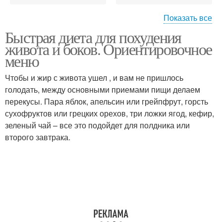
Показать все
Быстрая диета для похудения
Тренировка для
Плоские мужчины
живота и боков. Ориентировочное
плоского живота
меню
Чтобы и жир с живота ушел , и вам не пришлось
Упражнение для
голодать, между основными приемами пищи делаем
Плоские упражнения
похудения
перекусы. Пара яблок, апельсин или грейпфрут, горсть
сухофруктов или грецких орехов, три ложки ягод, кефир,
зеленый чай – все это подойдет для полдника или
второго завтрака.
Упражнения для тонкой
Упражнения для живота
талии
Упражнения для
Упражнения для
домашней тренировки
похудения