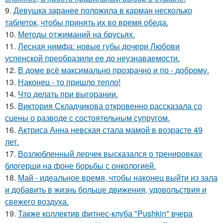
9.
Девушка заранее положила в карман несколько
таблеток, чтобы принять их во время обеда.
10.
Методы отжиманий на брусьях.
11.
Лесная нимфа: новые губы дочери Любови
успенской преобразили ее до неузнаваемости.
12.
В доме всё максимально прозрачно и по - доброму.
13.
Наконец - то пришло тепло!
14.
Что делать при выгорании.
15.
Виктория Складчикова откровенно рассказала со
сцены о разводе с состоятельным супругом.
16.
Актриса Анна невская стала мамой в возрасте 49
лет.
17.
Возлюбленный лерчек высказался о тренировках
блогерши на фоне борьбы с онкологией.
18.
Май - идеальное время, чтобы наконец выйти из зала
и добавить в жизнь больше движения, удовольствия и
свежего воздуха.
19.
Также коллектив фитнес-клуба "Pushkin" вчера