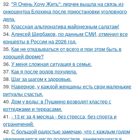
32.
"Я Очень Хочу Жить": лерчек вышла на связь из
онкоцентра Блохина после приостановки уголовного
дела.
33.
Классная альтернатива майонезным салатам!
34.
Алексей Щербаков, по данным СМИ, отменил все
концерты в России на 2026 год.
35.
Как не отказываться от всего и при этом быть в
хорошей форме?
36.
У меня сложная ситуация в семье.
37.
Как я после родов похудела.
38.
Шаг за шагом к здоровью.
39.
Наверное, у каждой женщины есть свои маленькие
ритуалы счастья.
40.
Дом у воды: в Пушкино возводят кластер с
коттеджами и террасами.
41.
- 13 кг за 4 месяца - без стресса, без спорта и
ограничений.
42.
С большой радостью замечаю, что с каждым годом
увеличивается число подростков, занимающихся в