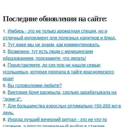
Последние обновления на сайте:
1.
Имбирь - это не только ароматная специя, но и
отличный ингредиент для полезных напитков и блюд.
2.
Тут даже мы не знаем, как комментировать.
3.
Возможно, тут есть люди с медицинским
образованием, подскажите, что делать!
4.
Представляете, до сих пор не нашли семью
усольцевых, которая пропала в тайге красноярского
края!
5.
Вы головоломки любите?
6.
Виктория боня раскрыла, сколько зарабатывала на
"доме-2".
7.
Для большинства взрослых оптимально 150-250 мл в
день.
8.
Иногда лучший вечерний ритуал - это не что-то
сложное, а просто правильный выбор в стакане.