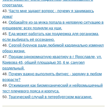
спортзалах.
43.
Часто мне задают вопрос - почему я занимаюсь
дома!
44.
Орбакайте из-за мужа попала в неловкую ситуацию в
куршевеле: всех подняли на уши.
45.
Еда может работать как поддержка для организма,
если выбирать её осознанно.
46.
Сергей бурунов ради любимой кардинально изменил
образ жизни.
47.
Продам однокомнатную квартиру в г Ярославле, ул.
Кривова 45, общей площадью 30, 6 м, санузел
раздельный.
48.
Почему важно выполнять фитнес - зарядку в любом
возрасте?
49.
Отжимания как биомеханический и нейромышечный
тест плечевого пояса и корпуса.
50.
Трагический случай в петербургском магазине.