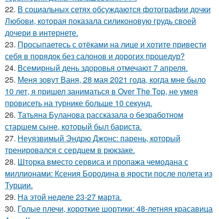
22.
В социальных сетях обсуждаются фотографии дочки
Любови, которая показала силиконовую грудь своей
дочери в интернете.
23.
Просыпаетесь с отёками на лице и хотите привести
себя в порядок без салонов и дорогих процедур?
24.
Всемирный день здоровья отмечают 7 апреля.
25.
Меня зовут Ваня, 28 мая 2021 года, когда мне было
10 лет, я пришел заниматься в Over The Top, не умея
провисеть на турнике больше 10 секунд.
26.
Татьяна Буланова рассказала о безработном
старшем сыне, который был бариста.
27.
Неуязвимый Эндрю Джонс: парень, который
тренировался с сердцем в рюкзаке.
28.
Шторка вместо сервиса и пропажа чемодана с
миллионами: Ксения Бородина в ярости после полета из
Турции.
29.
На этой неделе 23-27 марта.
30.
Голые плечи, короткие шортики: 48-летняя красавица