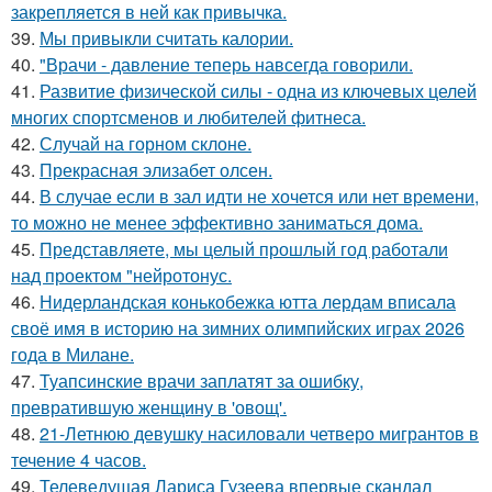
закрепляется в ней как привычка.
39.
Мы привыкли считать калории.
40.
"Врачи - давление теперь навсегда говорили.
41.
Развитие физической силы - одна из ключевых целей
многих спортсменов и любителей фитнеса.
42.
Случай на горном склоне.
43.
Прекрасная элизабет олсен.
44.
В случае если в зал идти не хочется или нет времени,
то можно не менее эффективно заниматься дома.
45.
Представляете, мы целый прошлый год работали
над проектом "нейротонус.
46.
Нидерландская конькобежка ютта лердам вписала
своё имя в историю на зимних олимпийских играх 2026
года в Милане.
47.
Туапсинские врачи заплатят за ошибку,
превратившую женщину в 'овощ'.
48.
21-Летнюю девушку насиловали четверо мигрантов в
течение 4 часов.
49.
Телеведущая Лариса Гузеева впервые скандал