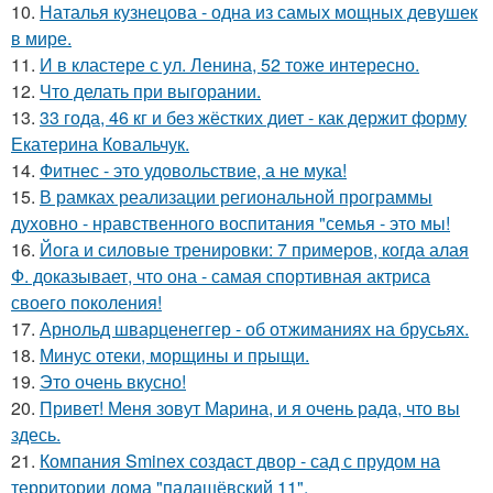
10.
Наталья кузнецова - одна из самых мощных девушек
в мире.
11.
И в кластере с ул. Ленина, 52 тоже интересно.
12.
Что делать при выгорании.
13.
33 года, 46 кг и без жёстких диет - как держит форму
Екатерина Ковальчук.
14.
Фитнес - это удовольствие, а не мука!
15.
В рамках реализации региональной программы
духовно - нравственного воспитания "семья - это мы!
16.
Йога и силовые тренировки: 7 примеров, когда алая
Ф. доказывает, что она - самая спортивная актриса
своего поколения!
17.
Арнольд шварценеггер - об отжиманиях на брусьях.
18.
Минус отеки, морщины и прыщи.
19.
Это очень вкусно!
20.
Привет! Меня зовут Марина, и я очень рада, что вы
здесь.
21.
Компания Sminex создаст двор - сад с прудом на
территории дома "палашёвский 11".