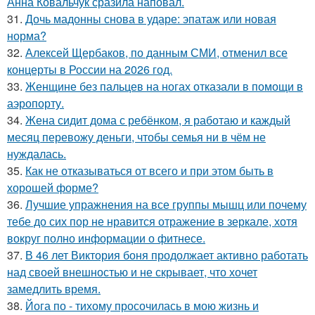
Анна Ковальчук сразила наповал.
31.
Дочь мадонны снова в ударе: эпатаж или новая
норма?
32.
Алексей Щербаков, по данным СМИ, отменил все
концерты в России на 2026 год.
33.
Женщине без пальцев на ногах отказали в помощи в
аэропорту.
34.
Жена сидит дома с ребёнком, я работаю и каждый
месяц перевожу деньги, чтобы семья ни в чём не
нуждалась.
35.
Как не отказываться от всего и при этом быть в
хорошей форме?
36.
Лучшие упражнения на все группы мышц или почему
тебе до сих пор не нравится отражение в зеркале, хотя
вокруг полно информации о фитнесе.
37.
В 46 лет Виктория боня продолжает активно работать
над своей внешностью и не скрывает, что хочет
замедлить время.
38.
Йога по - тихому просочилась в мою жизнь и