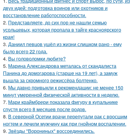
1.
Весь традиционный фитнес и спорт вырос, по сути, из
двух идей: подготовка воинов или охотников и
восстановление работоспособности.
2.
Представляете, до сих пор не нашли семью
усольцевых, которая пропала в тайге красноярского
края!
3.
Даниил певцов ушёл из жизни слишком рано - ему
было всего 22 года.
4.
Вы головоломки любите?
5.
Марина Александрова металась от скандалиста
Панина до домогарова (старше на 19 лет), а замуж
вышла за скромного режиссёра болтенко.
6.
Мы давно привыкли к рекомендации: не менее 150
минут умеренной физической активности в неделю.
7.
Мари краймбрери показала фигуру в купальнике
спустя всего 8 месяцев после родов.
8.
В северной Осетии врачи перепутали рак с вросшим
ногтем и лечили мужчину как при гнойном воспалении.
9.
Звёзды "Ворониных" воссоединились.