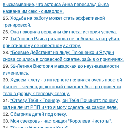
высказывание, что актриса Анна пересильд была
названа им секс - символом.
25.
Ходьба на работу может стать эффективной
тренировкой.
26.
Она покорила вершины фитнеса: история успеха.
27.
Ты!"пошел Раиса рязанова не побоялась нагрубить
приютившему её известному актеру.
28.
"Боевые Действия" на льду: Плющенко и Ягудин
снова сошлись в словесной схватке, забыв о приличиях.
29.
52-Летняя Виктория макарская до неузнаваемости
изменилась.
30.
Худеем к лету - в интернете появился очень простой
фитнес - челлендж, который помогает быстро привести
тело в форму к тёплому сезону.
31.
"Отвезу Тебя к Тренеру, он Тебя Починит": почему
зал не лечит РПП и что я могу сделать на самом деле.
32.
Сбагрила детей под опеку.
33.
Моя свекровь - настоящая "Королева Чистоты".
34.
"Законы Настоящего Кота".