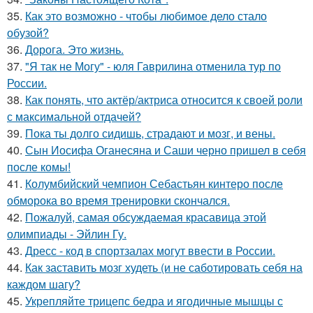
35.
Как это возможно - чтобы любимое дело стало
обузой?
36.
Дорога. Это жизнь.
37.
"Я так не Могу" - юля Гаврилина отменила тур по
России.
38.
Как понять, что актёр/актриса относится к своей роли
с максимальной отдачей?
39.
Пока ты долго сидишь, страдают и мозг, и вены.
40.
Сын Иосифа Оганесяна и Саши черно пришел в себя
после комы!
41.
Колумбийский чемпион Себастьян кинтеро после
обморока во время тренировки скончался.
42.
Пожалуй, самая обсуждаемая красавица этой
олимпиады - Эйлин Гу.
43.
Дресс - код в спортзалах могут ввести в России.
44.
Как заставить мозг худеть (и не саботировать себя на
каждом шагу?
45.
Укрепляйте трицепс бедра и ягодичные мышцы с