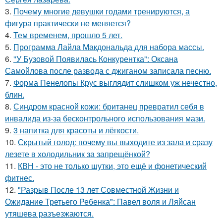
3.
Почему многие девушки годами тренируются, а
фигура практически не меняется?
4.
Тем временем, прошло 5 лет.
5.
Программа Лайла Макдональда для набора массы.
6.
"У Бузовой Появилась Конкурентка": Оксана
Самойлова после развода с джиганом записала песню.
7.
Форма Пенелопы Крус выглядит слишком уж нечестно,
блин.
8.
Синдром красной кожи: британец превратил себя в
инвалида из-за бесконтрольного использования мази.
9.
3 напитка для красоты и лёгкости.
10.
Скрытый голод: почему вы выходите из зала и сразу
лезете в холодильник за запрещёнкой?
11.
КВН - это не только шутки, это ещё и фонетический
фитнес.
12.
"Разрыв После 13 лет Совместной Жизни и
Ожидание Третьего Ребенка": Павел воля и Ляйсан
утяшева разъезжаются.