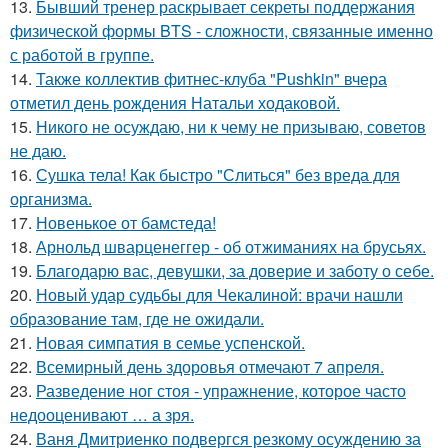
13.
Бывший тренер раскрывает секреты поддержания
физической формы BTS - сложности, связанные именно
с работой в группе.
14.
Также коллектив фитнес-клуба "Pushkin" вчера
отметил день рождения Натальи ходаковой.
15.
Никого не осуждаю, ни к чему не призываю, советов
не даю.
16.
Сушка тела! Как быстро "Слиться" без вреда для
организма.
17.
Новенькое от бамстеда!
18.
Арнольд шварценеггер - об отжиманиях на брусьях.
19.
Благодарю вас, девушки, за доверие и заботу о себе.
20.
Новый удар судьбы для Чекалиной: врачи нашли
образование там, где не ожидали.
21.
Новая симпатия в семье успенской.
22.
Всемирный день здоровья отмечают 7 апреля.
23.
Разведение ног стоя - упражнение, которое часто
недооценивают … а зря.
24.
Ваня Дмитриенко подвергся резкому осуждению за