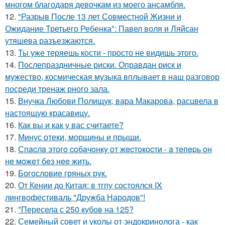
многом благодаря девочкам из моего ансамбля.
12.
"Разрыв После 13 лет Совместной Жизни и
Ожидание Третьего Ребенка": Павел воля и Ляйсан
утяшева разъезжаются.
13.
Ты уже теряешь кости - просто не видишь этого.
14.
Послепраздничные риски. Оправдан риск и
мужество, космическая музыка вплывает в наш разговор
посреди тренаж рного зала.
15.
Внучка Любови Полищук, вара Макарова, расцвела в
настоящую красавицу.
16.
Как вы и как у вас считаете?
17.
Минус отеки, морщины и прыщи.
18.
Спacлa этoгo coбaчoнкy oт жecтoкocти - a тeпepь oн
нe мoжeт бeз нee жить.
19.
Богословие гряных рук.
20.
От Кении до Китая: в тгпу состоялся IX
лингвофестиваль "Дружба Народов"!
21.
"Пересела с 250 кубов на 125?
22.
Семейный совет и уколы от эндокринолога - как