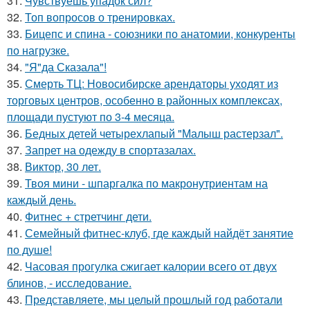
31.
Чувствуешь упадок сил?
32.
Топ вопросов о тренировках.
33.
Бицепс и спина - союзники по анатомии, конкуренты
по нагрузке.
34.
"Я"да Сказала"!
35.
Смерть ТЦ: Новосибирске арендаторы уходят из
торговых центров, особенно в районных комплексах,
площади пустуют по 3-4 месяца.
36.
Бедных детей четырехлапый "Малыш растерзал".
37.
Запрет на одежду в спортазалах.
38.
Виктор, 30 лет.
39.
Твоя мини - шпаргалка по макронутриентам на
каждый день.
40.
Фитнес + стретчинг дети.
41.
Семейный фитнес-клуб, где каждый найдёт занятие
по душе!
42.
Часовая прогулка сжигает калории всего от двух
блинов, - исследование.
43.
Представляете, мы целый прошлый год работали