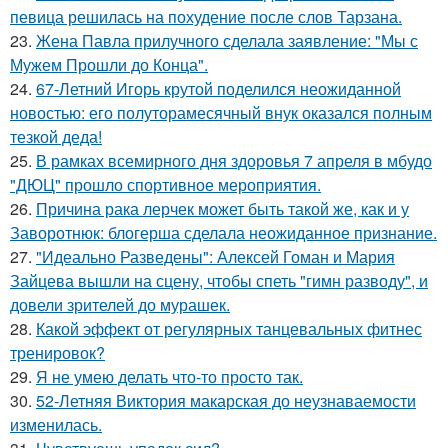
певица решилась на похудение после слов Тарзана.
23.
Жена Павла прилучного сделала заявление: "Мы с
Мужем Прошли до Конца".
24.
67-Летний Игорь крутой поделился неожиданной
новостью: его полуторамесячный внук оказался полным
тезкой деда!
25.
В рамках всемирного дня здоровья 7 апреля в мбудо
"ДЮЦ" прошло спортивное мероприятия.
26.
Причина рака лерчек может быть такой же, как и у
Заворотнюк: блогерша сделала неожиданное признание.
27.
"Идеально Разведены": Алексей Гоман и Мария
Зайцева вышли на сцену, чтобы спеть "гимн разводу", и
довели зрителей до мурашек.
28.
Какой эффект от регулярных танцевальных фитнес
тренировок?
29.
Я не умею делать что-то просто так.
30.
52-Летняя Виктория макарская до неузнаваемости
изменилась.