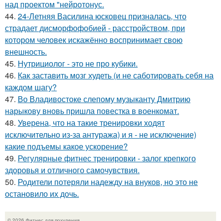
над проектом "нейротонус.
44.
24-Летняя Василина юсковец призналась, что
страдает дисморфофобией - расстройством, при
котором человек искажённо воспринимает свою
внешность.
45.
Нутрициолог - это не про кубики.
46.
Как заставить мозг худеть (и не саботировать себя на
каждом шагу?
47.
Во Владивостоке слепому музыканту Дмитрию
нарыкову вновь пришла повестка в военкомат.
48.
Уверена, что на такие тренировки ходят
исключительно из-за антуража) и я - не исключение)
какие подъемы какое ускорение?
49.
Регулярные фитнес тренировки - залог крепкого
здоровья и отличного самочувствия.
50.
Родители потеряли надежду на внуков, но это не
остановило их дочь.
© 2026 Фитнес для похудения