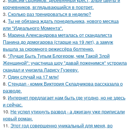
2.
Максим сырников: деревянный крест, алые цветы и
корчевников, вглядывающийся в портрет.
3.
Сколько раз тренироваться в неделю?
4.
Ты не обязана ждать понедельника, нового месяца
или "Идеального Момента".
5.
Марина Александрова металась от скандалиста
Панина до домогарова (старше на 19 лет), а замуж
вышла за скромного режиссёра болтенко.
6.
"Лучше Быть Тупым Блогером, чем Такой Злой
Женщиной": участница шоу "давай поженимся" устроила
скандал и унизила Ларису Гузееву.
7.
Один случай на 17 млн!
8.
Стендап - комик Виктория Складчикова рассказала о
разводе.
9.
Интернет предлагает нам быть где угодно, но не здесь
и сейчас.
10.
Не успел утихнуть развод - а джигану уже приписали
новый роман.
11.
Этот год совершенно уникальный для меня, во