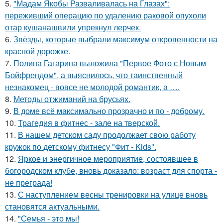
5.
"Мадам Якобы Разваливалась на Глазах":
переживший операцию по удалению раковой опухоли
отар кушанашвили упрекнул лерчек.
6.
Звёзды, которые выбрали максимум откровенности на
красной дорожке.
7.
Полина Гагарина выложила "Первое Фото с Новым
Бойфрендом", а выяснилось, что таинственный
незнакомец - вовсе не молодой романтик, а ….
8.
Методы отжиманий на брусьях.
9.
В доме всё максимально прозрачно и по - доброму.
10.
Трагедия в фитнес - зале на тверской.
11.
В нашем детском саду продолжает свою работу
кружок по детскому фитнесу "Фит - Kids".
12.
Яркое и энергичное мероприятие, состоявшее в
богородском клубе, вновь доказало: возраст для спорта -
не преграда!
13.
С наступлением весны тренировки на улице вновь
становятся актуальными.
14.
"Семья - это мы!