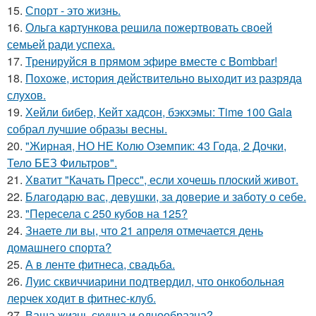
15.
Спорт - это жизнь.
16.
Ольга картункова решила пожертвовать своей
семьей ради успеха.
17.
Тренируйся в прямом эфире вместе с Bombbar!
18.
Похоже, история действительно выходит из разряда
слухов.
19.
Хейли бибер, Кейт хадсон, бэкхэмы: Time 100 Gala
собрал лучшие образы весны.
20.
"Жирная, НО НЕ Колю Оземпик: 43 Года, 2 Дочки,
Тело БЕЗ Фильтров".
21.
Хватит "Качать Пресс", если хочешь плоский живот.
22.
Благодарю вас, девушки, за доверие и заботу о себе.
23.
"Пересела с 250 кубов на 125?
24.
Знаете ли вы, что 21 апреля отмечается день
домашнего спорта?
25.
А в ленте фитнеса, свадьба.
26.
Луис сквиччиарини подтвердил, что онкобольная
лерчек ходит в фитнес-клуб.
27.
Ваша жизнь скучна и однообразна?