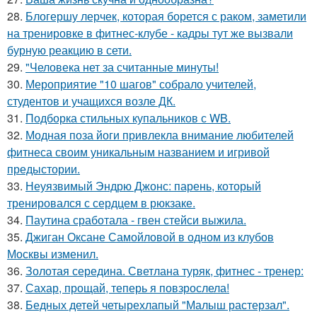
28.
Блогершу лерчек, которая борется с раком, заметили
на тренировке в фитнес-клубе - кадры тут же вызвали
бурную реакцию в сети.
29.
"Человека нет за считанные минуты!
30.
Мероприятие "10 шагов" собрало учителей,
студентов и учащихся возле ДК.
31.
Подборка стильных купальников с WB.
32.
Модная поза йоги привлекла внимание любителей
фитнеса своим уникальным названием и игривой
предыстории.
33.
Неуязвимый Эндрю Джонс: парень, который
тренировался с сердцем в рюкзаке.
34.
Паутина сработала - гвен стейси выжила.
35.
Джиган Оксане Самойловой в одном из клубов
Москвы изменил.
36.
Золотая середина. Светлана туряк, фитнес - тренер:
37.
Сахар, прощай, теперь я повзрослела!
38.
Бедных детей четырехлапый "Малыш растерзал".