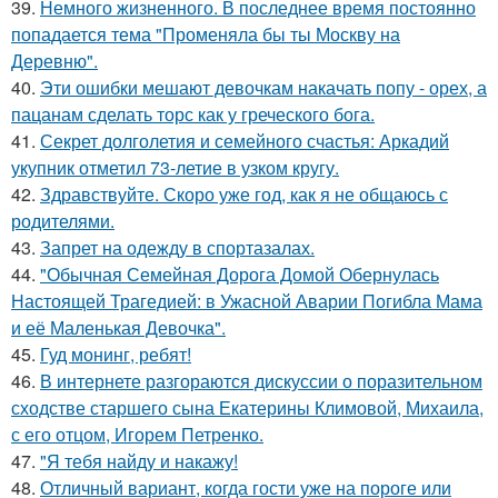
39.
Немного жизненного. В последнее время постоянно
попадается тема "Променяла бы ты Москву на
Деревню".
40.
Эти ошибки мешают девочкам накачать попу - орех, а
пацанам сделать торс как у греческого бога.
41.
Секрет долголетия и семейного счастья: Аркадий
укупник отметил 73-летие в узком кругу.
42.
Здравствуйте. Скоро уже год, как я не общаюсь с
родителями.
43.
Запрет на одежду в спортазалах.
44.
"Обычная Семейная Дорога Домой Обернулась
Настоящей Трагедией: в Ужасной Аварии Погибла Мама
и её Маленькая Девочка".
45.
Гуд монинг, ребят!
46.
В интернете разгораются дискуссии о поразительном
сходстве старшего сына Екатерины Климовой, Михаила,
с его отцом, Игорем Петренко.
47.
"Я тебя найду и накажу!
48.
Отличный вариант, когда гости уже на пороге или