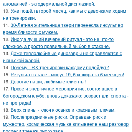
аномалией - эктодермальной дисплазией.
10.
Уже пошёл второй месяц, как мы с девочками ходим
на тренировки.
11.
30-Летняя жительница твери перенесла инсульт во
время близости с мужем.
12.
Иногда лучший вечерний ритуал - это не что-то
сложное, а просто правильный выбор в стакане.
13.
Даже теплолюбивые динозавры не справляются с
июньской жарой.
14.
Почему TRX тренировки каждому подойдут?
15.
Результат в зале - минус 19, 5 кг жира за 6 месяцев!
16.
Дорогие наши, любимые клиенты!
17.
Яркое и энергичное мероприятие, состоявшее в
богородском клубе, вновь доказало: возраст для спорта -
не преграда!
18.
Верх спины - ключ к осанке и красивым плечам.
19.
Послепраздничные риски. Оправдан риск и
мужество, космическая музыка вплывает в наш разговор
посреди тренаж рного зала.