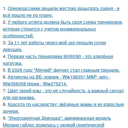
1.
Одноклассники решили жестоко разыграть парня - и
всё пошло не по плану.
2.
У любого атлета должна быть своя схема тренировок,
которая строится с учетом индивидуальных
особенностей.
3.
За 11 лет работы через мой зал прошли сотни
девушек.
4.
Первая часть тренировки 90/60/90 - это аэробная
нагрузка.
5.
В 2026 году "Мягкий" фитнес стал главным трендом.
6.
Артикулы на ВБ: коврик - Ww198351 МФР- мяч -
Ww358058 блоки - Ww275214.
7.
Цвет твоей еды - это не случайность, а важный сигнал
для организма.
8.
Красота по наследству: звёздные мамы и их взрослые
дочери.
9.
"Инопланетная Девушка": американская модель
Мелани гайдос родилась с редкой генетической