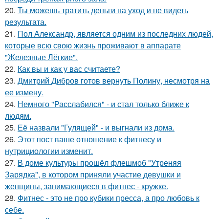
20.
Ты можешь тратить деньги на уход и не видеть
результата.
21.
Пол Александр, является одним из последних людей,
которые всю свою жизнь проживают в аппарате
"Железные Лёгкие".
22.
Как вы и как у вас считаете?
23.
Дмитрий Дибров готов вернуть Полину, несмотря на
ее измену.
24.
Немного "Расслабился" - и стал только ближе к
людям.
25.
Её назвали "Гулящей" - и выгнали из дома.
26.
Этот пост ваше отношение к фитнесу и
нутрициологии изменит.
27.
В доме культуры прошёл флешмоб "Утреняя
Зарядка", в котором приняли участие девушки и
женщины, занимающиеся в фитнес - кружке.
28.
Фитнес - это не про кубики пресса, а про любовь к
себе.