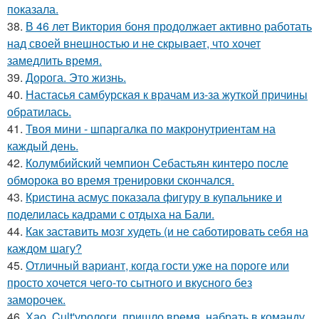
показала.
38.
В 46 лет Виктория боня продолжает активно работать
над своей внешностью и не скрывает, что хочет
замедлить время.
39.
Дорога. Это жизнь.
40.
Настасья самбурская к врачам из-за жуткой причины
обратилась.
41.
Твоя мини - шпаргалка по макронутриентам на
каждый день.
42.
Колумбийский чемпион Себастьян кинтеро после
обморока во время тренировки скончался.
43.
Кристина асмус показала фигуру в купальнике и
поделилась кадрами с отдыха на Бали.
44.
Как заставить мозг худеть (и не саботировать себя на
каждом шагу?
45.
Отличный вариант, когда гости уже на пороге или
просто хочется чего-то сытного и вкусного без
заморочек.
46.
Хао, Cult'урологи, пришло время, набрать в команду