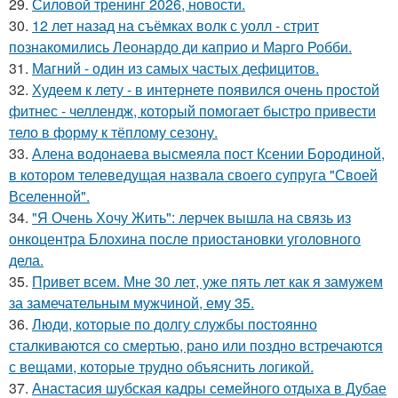
29.
Силовой тренинг 2026, новости.
30.
12 лет назад на съёмках волк с уолл - стрит
познакомились Леонардо ди каприо и Марго Робби.
31.
Магний - один из самых частых дефицитов.
32.
Худеем к лету - в интернете появился очень простой
фитнес - челлендж, который помогает быстро привести
тело в форму к тёплому сезону.
33.
Алена водонаева высмеяла пост Ксении Бородиной,
в котором телеведущая назвала своего супруга "Своей
Вселенной".
34.
"Я Очень Хочу Жить": лерчек вышла на связь из
онкоцентра Блохина после приостановки уголовного
дела.
35.
Привет всем. Мне 30 лет, уже пять лет как я замужем
за замечательным мужчиной, ему 35.
36.
Люди, которые по долгу службы постоянно
сталкиваются со смертью, рано или поздно встречаются
с вещами, которые трудно объяснить логикой.
37.
Анастасия шубская кадры семейного отдыха в Дубае