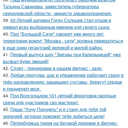
Татьяна Савинова, заместитель губернатора
свердловской области - министр здравоохранения.
39.
43-Летний шоумен Гоген Солнцев стал отцом и
удивил всех выбранным именем для своего сына.
40.
Про "Большой Сити" говорят уже много лет:
территория вокруг "Москва - сити" должна превратиться
в еще один гигантский деловой и жилой район.
41.
Первый выпуск шоу "Звёзды под Капельницей" уже
вызвал бурю эмоций!
42.
Сплит - тренировки в нашем фитнес - зале.
43.
Любая прогулка, шаг и упражнение работают сразу в
трёх направлениях: защищают суставы, берегут сердце
и тренируют мозг.
44.
Под Волгоградом 101-летний фронтовик окопные
свечи для участников сво мастерит.
45.
Пиши "Хочу Похудеть" и я стану для тебя той
энергией, которая поможет тебе добиться цели!
46.
Петербуржца током на беговой дорожке в фитнес-