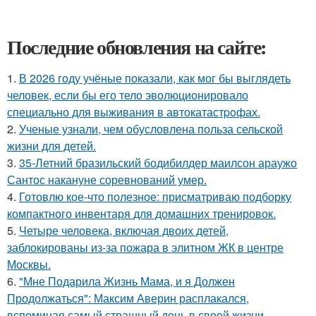
Последние обновления на сайте:
1.
В 2026 году учёные показали, как мог бы выглядеть
человек, если бы его тело эволюционировало
специально для выживания в автокатастpoфах.
2.
Ученые узнали, чем обусловлена польза сельской
жизни для детей.
3.
35-Летний бразильский бодибилдер маилсон араужо
Сантос накануне соревнований умер.
4.
Готовлю кое-что полезное: присматриваю подборку
компактного инвентаря для домашних тренировок.
5.
Четыре человека, включая двоих детей,
заблокированы из-за пожара в элитном ЖК в центре
Москвы.
6.
"Мне Подарила Жизнь Мама, и я Должен
Продолжаться": Максим Аверин расплакался,
вспоминая самый страшный день в своей жизни.