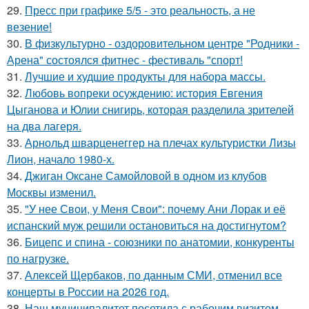
29.
Пресс при графике 5/5 - это реальность, а не
везение!
30.
В физкультурно - оздоровительном центре "Родники -
Арена" состоялся фитнес - фестиваль "спорт!
31.
Лучшие и худшие продукты для набора массы.
32.
Любовь вопреки осуждению: история Евгения
Цыганова и Юлии снигирь, которая разделила зрителей
на два лагеря.
33.
Арнольд шварценеггер на плечах культуристки Лизы
Лион, начало 1980-х.
34.
Джиган Оксане Самойловой в одном из клубов
Москвы изменил.
35.
"У нее Свои, у Меня Свои": почему Ани Лорак и её
испанский муж решили остановиться на достигнутом?
36.
Бицепс и спина - союзники по анатомии, конкуренты
по нагрузке.
37.
Алексей Щербаков, по данным СМИ, отменил все
концерты в России на 2026 год.
38.
Наш муниципалитет посетила с рабочим визитом