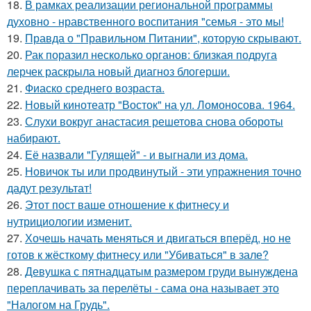
18.
В рамках реализации региональной программы
духовно - нравственного воспитания "семья - это мы!
19.
Правда о "Правильном Питании", которую скрывают.
20.
Рак поразил несколько органов: близкая подруга
лерчек раскрыла новый диагноз блогерши.
21.
Фиаско среднего возраста.
22.
Новый кинотеатр "Восток" на ул. Ломоносова. 1964.
23.
Слухи вокруг анастасия решетова снова обороты
набирают.
24.
Её назвали "Гулящей" - и выгнали из дома.
25.
Новичок ты или продвинутый - эти упражнения точно
дадут результат!
26.
Этот пост ваше отношение к фитнесу и
нутрициологии изменит.
27.
Хочешь начать меняться и двигаться вперёд, но не
готов к жёсткому фитнесу или "Убиваться" в зале?
28.
Девушка с пятнадцатым размером груди вынуждена
переплачивать за перелёты - сама она называет это
"Налогом на Грудь".