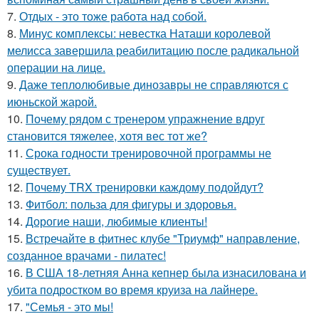
7.
Отдых - это тоже работа над собой.
8.
Минус комплексы: невестка Наташи королевой
мелисса завершила реабилитацию после радикальной
операции на лице.
9.
Даже теплолюбивые динозавры не справляются с
июньской жарой.
10.
Почему рядом с тренером упражнение вдруг
становится тяжелее, хотя вес тот же?
11.
Срока годности тренировочной программы не
существует.
12.
Почему TRX тренировки каждому подойдут?
13.
Фитбол: польза для фигуры и здоровья.
14.
Дорогие наши, любимые клиенты!
15.
Встречайте в фитнес клубе "Триумф" направление,
созданное врачами - пилатес!
16.
В США 18-летняя Анна кепнер была изнасилована и
убита подростком во время круиза на лайнере.
17.
"Семья - это мы!