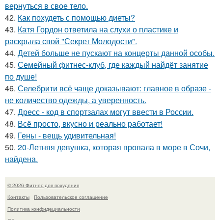
вернуться в свое тело.
42.
Как похудеть с помощью диеты?
43.
Катя Гордон ответила на слухи о пластике и
раскрыла свой "Секрет Молодости".
44.
Детей больше не пускают на концерты данной особы.
45.
Семейный фитнес-клуб, где каждый найдёт занятие
по душе!
46.
Селебрити всё чаще доказывают: главное в образе -
не количество одежды, а уверенность.
47.
Дресс - код в спортзалах могут ввести в России.
48.
Всё просто, вкусно и реально работает!
49.
Гены - вещь удивительная!
50.
20-Летняя девушка, которая пропала в море в Сочи,
найдена.
© 2026 Фитнес для похудения
Контакты
Пользовательское соглашение
Политика конфидециальности