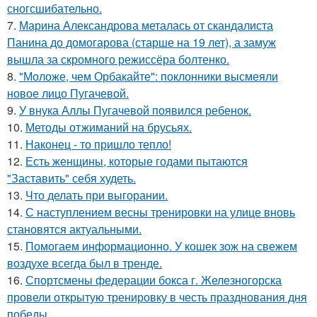
сногсшибательно.
7.
Марина Александрова металась от скандалиста
Панина до домогарова (старше на 19 лет), а замуж
вышла за скромного режиссёра болтенко.
8.
"Моложе, чем Орбакайте": поклонники высмеяли
новое лицо Пугачевой.
9.
У внука Аллы Пугачевой появился ребенок.
10.
Методы отжиманий на брусьях.
11.
Наконец - то пришло тепло!
12.
Есть женщины, которые годами пытаются
"Заставить" себя худеть.
13.
Что делать при выгорании.
14.
С наступлением весны тренировки на улице вновь
становятся актуальными.
15.
Помогаем информационно. У кошек зож на свежем
воздухе всегда был в тренде.
16.
Спортсмены федерации бокса г. Железногорска
провели открытую тренировку в честь празднования дня
победы.