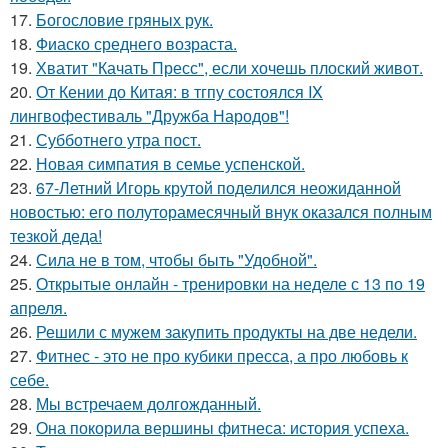
17.
Богословие гряных рук.
18.
Фиаско среднего возраста.
19.
Хватит "Качать Пресс", если хочешь плоский живот.
20.
От Кении до Китая: в тгпу состоялся IX
лингвофестиваль "Дружба Народов"!
21.
Субботнего утра пост.
22.
Новая симпатия в семье успенской.
23.
67-Летний Игорь крутой поделился неожиданной
новостью: его полуторамесячный внук оказался полным
тезкой деда!
24.
Сила не в том, чтобы быть "Удобной".
25.
Открытые онлайн - тренировки на неделе с 13 по 19
апреля.
26.
Решили с мужем закупить продукты на две недели.
27.
Фитнес - это не про кубики пресса, а про любовь к
себе.
28.
Мы встречаем долгожданный.
29.
Она покорила вершины фитнеса: история успеха.