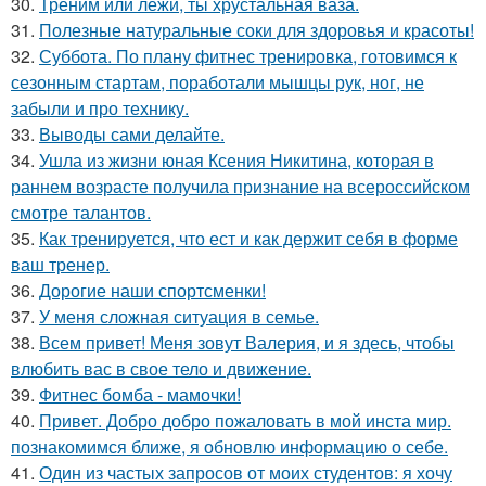
30.
Треним или лежи, ты хрустальная ваза.
31.
Полезные натуральные соки для здоровья и красоты!
32.
Суббота. По плану фитнес тренировка, готовимся к
сезонным стартам, поработали мышцы рук, ног, не
забыли и про технику.
33.
Выводы сами делайте.
34.
Ушла из жизни юная Ксения Никитина, которая в
раннем возрасте получила признание на всероссийском
смотре талантов.
35.
Как тренируется, что ест и как держит себя в форме
ваш тренер.
36.
Дорогие наши спортсменки!
37.
У меня сложная ситуация в семье.
38.
Всем привет! Меня зовут Валерия, и я здесь, чтобы
влюбить вас в свое тело и движение.
39.
Фитнес бомба - мамочки!
40.
Привет. Добро добро пожаловать в мой инста мир.
познакомимся ближе, я обновлю информацию о себе.
41.
Один из частых запросов от моих студентов: я хочу