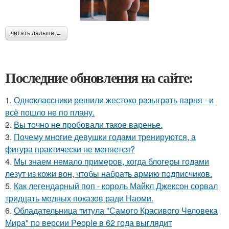
читать дальше →
Последние обновления на сайте:
1.
Одноклассники решили жестоко разыграть парня - и
всё пошло не по плану.
2.
Вы точно не пробовали такое варенье.
3.
Почему многие девушки годами тренируются, а
фигура практически не меняется?
4.
Мы знаем немало примеров, когда блогеры годами
лезут из кожи вон, чтобы набрать армию подписчиков.
5.
Как легендарный поп - король Майкл Джексон сорвал
тридцать модных показов ради Наоми.
6.
Обладательница титула "Самого Красивого Человека
Мира" по версии People в 62 года выглядит