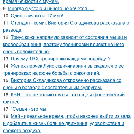
время близости с мужем.
9.
Иногда я устаю и ничего не хочется ….
10.
Один случай на 17 млн!
11.
Стендап - комик Виктория Складчикова рассказала о
разводе.
12.
Тонус кожи напрямую зависит от состояния мышц и
кровообращения, поэтому тренировки влияют на него
очень положительно.
13.
Почему TRX тренировки каждому подойдут?
14.
Жених лерчек Луис сквиччиарини высказался о её
тренировках на фоне борьбы с онкологией.
15.
Виктория Складчикова откровенно рассказала со
сцены о разводе с состоятельным супругом.
16.
КВН - это не только шутки, это ещё и фонетический
фитнес.
17.
"Семья - это мы!
18.
Май - идеальное время, чтобы наконец выйти из зала
и добавить в жизнь больше движения, удовольствия и
свежего воздуха.