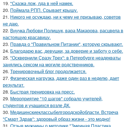
19.
"Сказка лож, лда в ней намек.
20.
Поймала РПП. Срывает крышу.
21.
Никого не осуждаю, ни к чему не призываю, советов
не даю.
22.
Внучка Любови Полищук, вара Макарова, расцвела в
настоящую красавицу.
23.
Правда о "Правильном Питании", которую скрывают.
24.
Благодарю вас, девушки, за доверие и заботу о себе.
25.
"Осквернили Сразу Трех": в Петербурге неадекваты
занялись сексом на могиле родственников.
26.
Тренировочный блог продолжается.
27.
Физическая нагрузка, даже один раз в неделю, дает
результат.
28.
Быстрая тренировка на пресс.
29.
Мероприятие "10 шагов" собрало учителей,
студентов и учащихся возле ДК.
30.
Медицинскиеклассыбелгородскойобласти. Встреча
"Смарт Здрав": здоровый образ жизни - это модно!
31.
Отзыв мужчины о методике "Змеиная Пластика