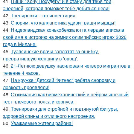
41.
Пиши "Хочу Похудеть" и я стану для тебя той
энергией, которая поможет тебе добиться цели!
42.
Тренировки - это инвестиция.
43.
Спорим, что калланетика удивит ваши мышцы!
44.
Нидерландская конькобежка ютта лердам вписала
своё имя в историю на зимних олимпийских играх 2026
года в Милане.
45.
Туапсинские врачи заплатят за ошибку,
превратившую женщину в 'овощ'.
46.
21-Летнюю девушку насиловали четверо мигрантов в
течение 4 часов.
47.
На кружке "Детский Фитнес" ребята сноровку и
ловкость проявляли!
48.
Отжимания как биомеханический и нейромышечный
тест плечевого пояса и корпуса.
49.
Тренировки для стройной и подтянутой фигуры,
здоровой спины и отличного настроения.
50.
Уважаемые жители района!