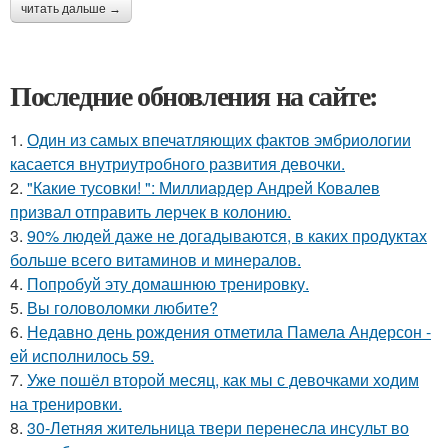
читать дальше →
Последние обновления на сайте:
1.
Один из самых впечатляющих фактов эмбриологии
касается внутриутробного развития девочки.
2.
"Какие тусовки! ": Миллиардер Андрей Ковалев
призвал отправить лерчек в колонию.
3.
90% людей даже не догадываются, в каких продуктах
больше всего витаминов и минералов.
4.
Попробуй эту домашнюю тренировку.
5.
Вы головоломки любите?
6.
Недавно день рождения отметила Памела Андерсон -
ей исполнилось 59.
7.
Уже пошёл второй месяц, как мы с девочками ходим
на тренировки.
8.
30-Летняя жительница твери перенесла инсульт во