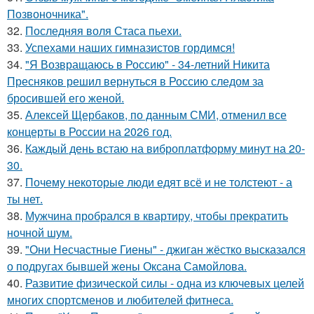
Позвоночника".
32.
Последняя воля Стаса пьехи.
33.
Успехами наших гимназистов гордимся!
34.
"Я Возвращаюсь в Россию" - 34-летний Никита
Пресняков решил вернуться в Россию следом за
бросившей его женой.
35.
Алексей Щербаков, по данным СМИ, отменил все
концерты в России на 2026 год.
36.
Каждый день встаю на виброплатформу минут на 20-
30.
37.
Почему некоторые люди едят всё и не толстеют - а
ты нет.
38.
Мужчина пробрался в квартиру, чтобы прекратить
ночной шум.
39.
"Они Несчастные Гиены" - джиган жёстко высказался
о подругах бывшей жены Оксана Самойлова.
40.
Развитие физической силы - одна из ключевых целей
многих спортсменов и любителей фитнеса.