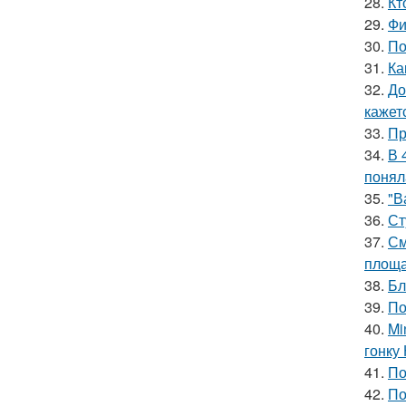
28.
Кт
29.
Фи
30.
По
31.
Ка
32.
До
кажетс
33.
Пр
34.
В 
понял
35.
"В
36.
Ст
37.
См
площа
38.
Бл
39.
По
40.
Mi
гонку 
41.
По
42.
По