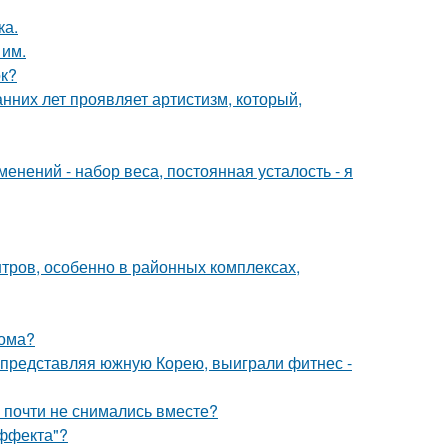
ка.
 им.
ок?
анних лет проявляет артистизм, который,
енений - набор веса, постоянная усталость - я
тров, особенно в районных комплексах,
дома?
0, представляя южную Корею, выиграли фитнес -
 почти не снимались вместе?
Эффекта"?