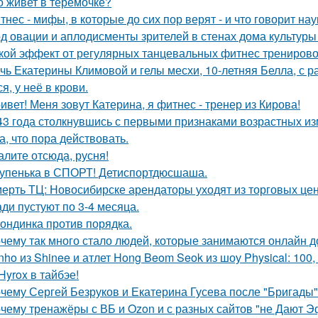
о живет в теремочке?
тнес - мифы, в которые до сих пор верят - и что говорит нау
д овации и аплодисменты зрителей в стенах дома культуры
кой эффект от регулярных танцевальных фитнес трениров
чь Екатерины Климовой и гелы месхи, 10-летняя Белла, с р
я, у неё в крови.
ивет! Меня зовут Катерина, я фитнес - тренер из Кирова!
43 года столкнувшись с первыми признаками возрастных изм
а, что пора действовать.
алите отсюда, русня!
упенька в СПОРТ! Детиспортдюсшаша.
ерть ТЦ: Новосибирске арендаторы уходят из торговых цен
ди пустуют по 3-4 месяца.
ондинка против порядка.
чему так много стало людей, которые занимаются онлайн 
nho из Shinee и атлет Hong Beom Seok из шоу Physical: 10
Hyrox в тайбэе!
чему Сергей Безруков и Екатерина Гусева после "Бригады"
чему тренажёры с ВБ и Ozon и с разных сайтов "не Дают 