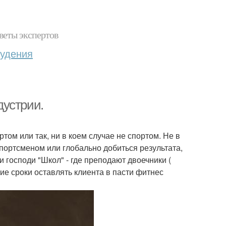
веты экспертов
худения
дустрии.
том или так, ни в коем случае не спортом. Не в
спортсменом или глобально добиться результата,
 господи "Школ" - где преподают двоечники (
гие сроки оставлять клиента в пасти фитнес