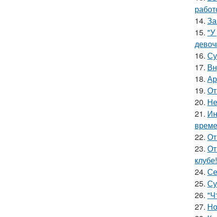
работ
14.
За
15.
"У
девоч
16.
Су
17.
Вн
18.
Ар
19.
От
20.
Не
21.
Ин
време
22.
От
23.
От
клубе!
24.
Се
25.
Су
26.
"Ч
27.
Но