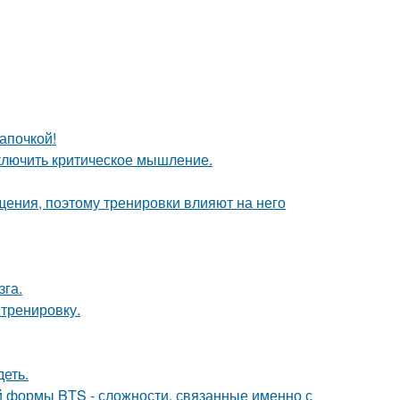
апочкой!
включить критическое мышление.
ения, поэтому тренировки влияют на него
зга.
 тренировку.
еть.
 формы BTS - сложности, связанные именно с