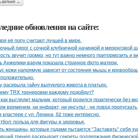
ь дальше →
ледние обновления на сайте:
зря её попу считают лучшей в мире.
очный пирог с сочной клубничной начинкой и меренговой ш
ость звучит громко, но тут важно немного притормозить и 
ь Анжелики варум показала странное фото матери.
ус кожи напрямую зависит от состояния мышц и кровообращ
 положительно.
у раскрыла тайну выпуклого живота в платьях.
ему TRX тренировки каждому подойдут?
 как выглядит мальчик, который родился практически без мо
ем временем, ни инфаркт, ни инсульт - не повод пропускать
в кластере с ул. Ленина, 52 тоже интересно.
тбол: польза для фигуры и здоровья.
ть женщины, которые годами пытаются "Заставить" себя худ
вший тренер раскрывает секреты поддержания физической