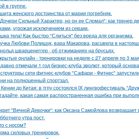
ой в группе.
щита женского достоинства от марии погребняк.
 Дочери Сильный Характер, но он ее Сломал": как тренер д
ками, угрожая исключением из секции.
шка тела! Как быстро "Слиться" без вреда для организма.
учка Любови Полищук, вара Макарова, расцвела в настоящ
нольд шварценеггер - об отжиманиях на брусьях.
крытые онлайн - тренировки на неделе с 27 апреля по 3 мая
давно отмечали 1 год бизнес-клуба эволют, который основа
структоры сети фитнес-клубов "Сафари - Фитнес" запустили 
ни на полноценный спортзал.
 Кении до Китая: в тгпу состоялся IX лингвофестиваль "Дру
гадайте, какая самая распространенная ошибка при выпол
крет "Вечной Девочки": как Оксана Самойлова возвращает 
бботнего утра пост.
то с носом?
рма силовых тренировок.