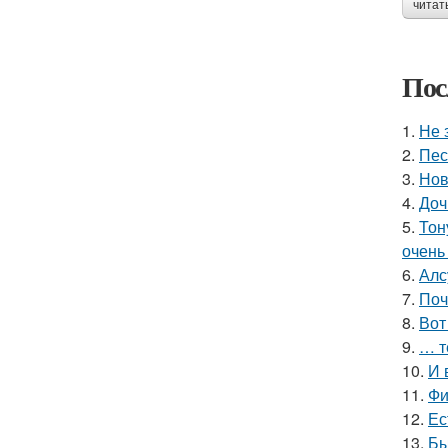
читат
Пос
1.
Не 
2.
Пес
3.
Нов
4.
Доч
5.
Тон
очень
6.
Алс
7.
Поч
8.
Вот
9.
… т
10.
И 
11.
Фи
12.
Ес
13.
Бы