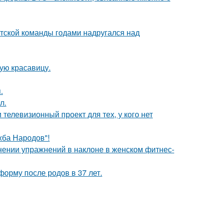
етской команды годами надругался над
ую красавицу.
.
л.
телевизионный проект для тех, у кого нет
жба Народов"!
нении упражнений в наклоне в женском фитнес-
форму после родов в 37 лет.