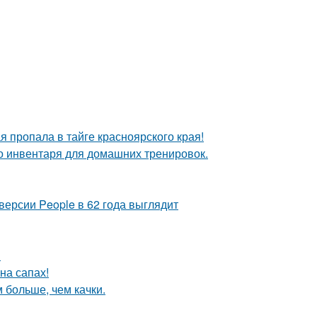
я пропала в тайге красноярского края!
о инвентаря для домашних тренировок.
версии People в 62 года выглядит
!
на сапах!
 больше, чем качки.