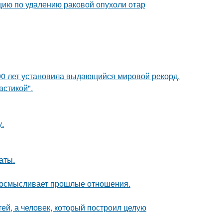
ию по удалению раковой опухоли отар
90 лет установила выдающийся мировой рекорд.
стикой".
.
аты.
реосмысливает прошлые отношения.
тей, а человек, который построил целую