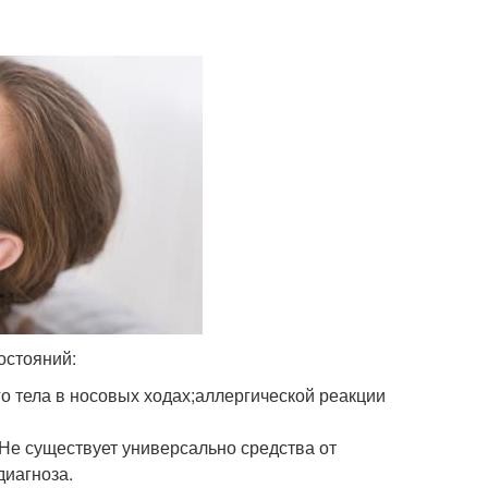
остояний:
го тела в носовых ходах;аллергической реакции
Не существует универсально средства от
диагноза.