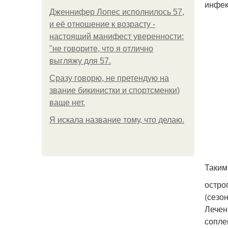
инфек
Дженнифер Лопес исполнилось 57,
и её отношение к возрасту -
настоящий манифест уверенности:
"не говорите, что я отлично
выгляжу для 57.
Сразу говорю, не претендую на
звание бикинистки и спортсменки)
ваще нет.
Я искала название тому, что делаю.
Таким
остро
(сезо
Лечен
сопле