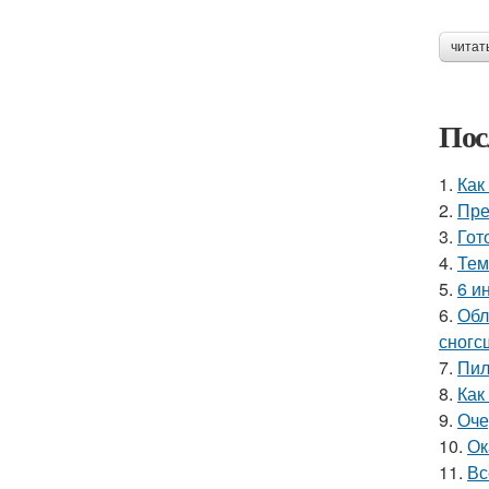
читат
Пос
1.
Как
2.
Пре
3.
Гот
4.
Тем
5.
6 и
6.
Обл
сногс
7.
Пил
8.
Как
9.
Оче
10.
Ок
11.
Вс