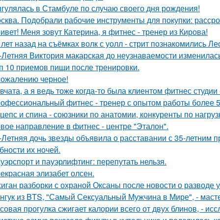
гулялась в Стамбуле по случаю своего дня рождения!
сква. Подобрали рабочие инструменты для покупки: рассро
ивет! Меня зовут Катерина, я фитнес - тренер из Кирова!
 лет назад на съёмках волк с уолл - стрит познакомились Л
-Летняя Виктория макарская до неузнаваемости изменилась
п 10 приемов пищи после тренировки.
сожалению черное!
вчата, а я ведь тоже когда-то была клиентом фитнес студии -
офессиональный фитнес - тренер с опытом работы более 5
цепс и спина - союзники по анатомии, конкуренты по нагруз
вое направление в фитнес - центре "Эталон".
-Летняя дочь звезды объявила о расставании с 35-летним 
бности их ночей.
уэрспорт и пауэрлифтинг: перепутать нельзя.
екрасная элизабет олсен.
иган разборки с охраной Оксаны после новости о разводе у
нгук из BTS, "Самый Сексуальный Мужчина в Мире", - масте
совая прогулка сжигает калории всего от двух блинов, - ис