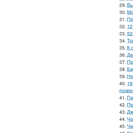
29.
Вы
30.
Мо
31.
Пр
32.
12
33.
52
34.
То
35.
К 
36.
Де
37.
Пр
38.
Би
39.
Но
40.
18
подро
41.
Па
42.
Пр
43.
Дж
44.
Чо
45.
Ча