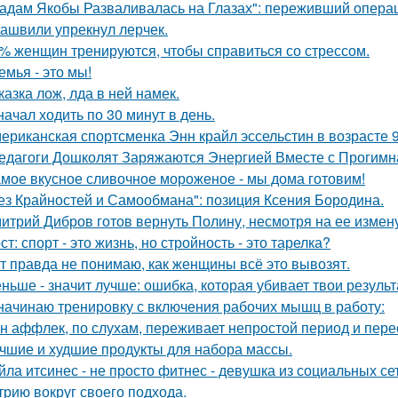
адам Якобы Разваливалась на Глазах": переживший операц
ашвили упрекнул лерчек.
% женщин тренируются, чтобы справиться со стрессом.
емья - это мы!
казка лож, лда в ней намек.
начал ходить по 30 минут в день.
ериканская спортсменка Энн крайл эссельстин в возрасте 
едагоги Дошколят Заряжаются Энергией Вместе с Прогимна
мое вкусное сливочное мороженое - мы дома готовим!
ез Крайностей и Самообмана": позиция Ксения Бородина.
итрий Дибров готов вернуть Полину, несмотря на ее измену
ст: спорт - это жизнь, но стройность - это тарелка?
т правда не понимаю, как женщины всё это вывозят.
ньше - значит лучше: ошибка, которая убивает твои результ
начинаю тренировку с включения рабочих мышц в работу:
н аффлек, по слухам, переживает непростой период и пе
чшие и худшие продукты для набора массы.
йла итсинес - не просто фитнес - девушка из социальных се
трию вокруг своего подхода.