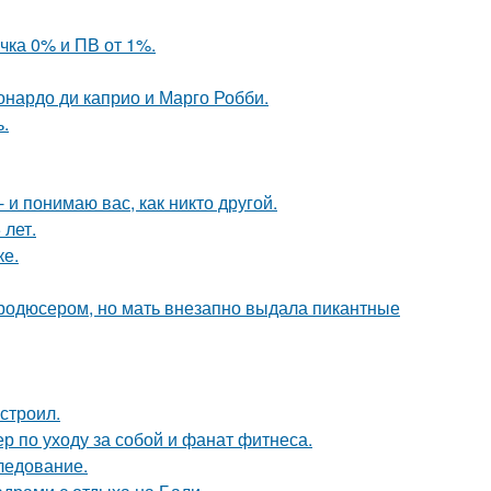
чка 0% и ПВ от 1%.
еонардо ди каприо и Марго Робби.
.
 и понимаю вас, как никто другой.
 лет.
ке.
продюсером, но мать внезапно выдала пикантные
строил.
р по уходу за собой и фанат фитнеса.
следование.