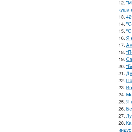
12.
"М
кушан
13.
42
14.
"С
15.
"С
16.
Я 
17.
Ам
18.
"П
19.
Са
20.
"Б
21.
Дм
22.
По
23.
Во
24.
Ме
25.
Я 
26.
Бе
27.
Лу
28.
Ка
индус