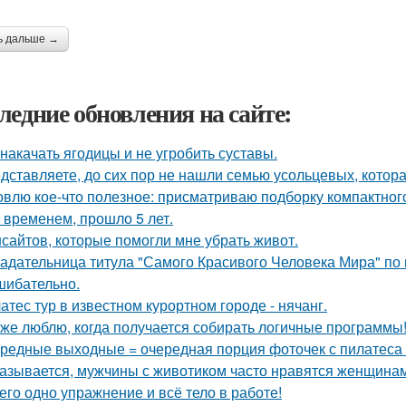
ь дальше →
ледние обновления на сайте:
 накачать ягодицы и не угробить суставы.
дставляете, до сих пор не нашли семью усольцевых, котора
овлю кое-что полезное: присматриваю подборку компактног
 временем, прошло 5 лет.
нсайтов, которые помогли мне убрать живот.
адательница титула "Самого Красивого Человека Мира" по 
шибательно.
атес тур в известном курортном городе - нячанг.
 же люблю, когда получается собирать логичные программы
редные выходные = очередная порция фоточек с пилатеса 
азывается, мужчины с животиком часто нравятся женщинам
его одно упражнение и всё тело в работе!