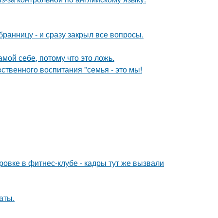
анницу - и сразу закрыл все вопросы.
мой себе, потому что это ложь.
ственного воспитания "семья - это мы!
ровке в фитнес-клубе - кадры тут же вызвали
аты.