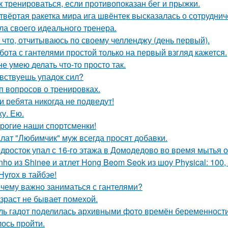
к тренироваться, если противопоказан бег и прыжки.
твёртая ракетка мира ига швёнтек высказалась о сотрудни
ла своего идеального тренера.
 что, отчитываюсь по своему челленджу (день первый).
бота с гантелями простой только на первый взгляд кажется.
не умею делать что-то просто так.
вствуешь упадок сил?
п вопросов о тренировках.
и ребята никогда не подведут!
ху. Ею.
рогие наши спортсменки!
лат "Любимчик" муж всегда просят добавки.
дросток упал с 16-го этажа в Домодедово во время мытья о
nho из Shinee и атлет Hong Beom Seok из шоу Physical: 10
Hyrox в тайбэе!
чему важно заниматься с гантелями?
зраст не бывает помехой.
ль гадот поделилась архивными фото времён беременности 
ось пройти.