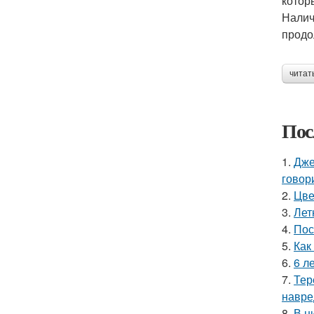
котор
Налич
продо
читат
Пос
1.
Дже
говор
2.
Цве
3.
Лет
4.
Пос
5.
Как
6.
6 л
7.
Тер
навре
8.
В н