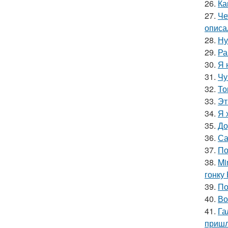
26.
Ка
27.
Че
описа
28.
Ну
29.
Ра
30.
Я 
31.
Чу
32.
То
33.
Эт
34.
Я 
35.
До
36.
Са
37.
По
38.
Mi
гонку 
39.
По
40.
Во
41.
Га
пришл