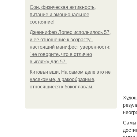
Сон, физическая активность,
питание и эмоциональное
состояние!
Дженнифер Лопес исполнилось 57,
и её отношение к возрасту -
настоящий манифест уверенности:
"не говорите, что я отлично
выгляжу для 57.
Китовьи вши. На самом деле это не
насекомые, а ракообразные,
относящиеся к бокоплавам.
Худощ
резул
неогр
Самым
дости