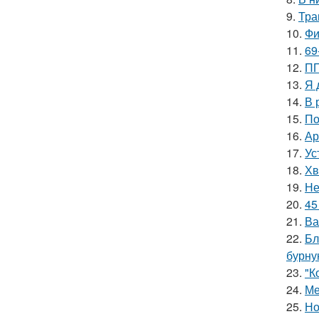
9.
Тра
10.
Фи
11.
69
12.
ПП
13.
Я 
14.
В 
15.
По
16.
Ар
17.
Ус
18.
Хв
19.
Не
20.
45
21.
Ва
22.
Бл
бурну
23.
"К
24.
Ме
25.
Но