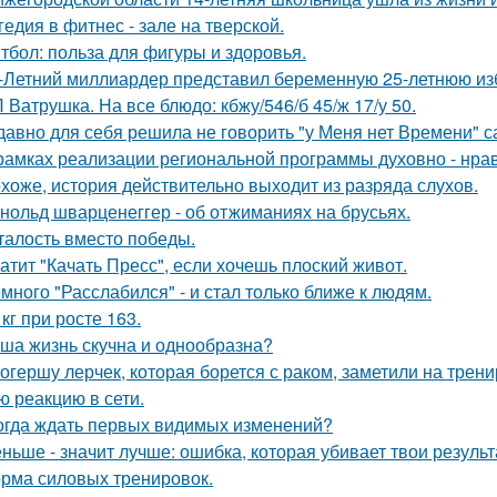
гедия в фитнес - зале на тверской.
тбол: польза для фигуры и здоровья.
-Летний миллиардер представил беременную 25-летнюю избр
 Ватрушка. На все блюдо: кбжу/546/б 45/ж 17/у 50.
давно для себя решила не говорить "у Меня нет Времени" са
рамках реализации региональной программы духовно - нрав
хоже, история действительно выходит из разряда слухов.
нольд шварценеггер - об отжиманиях на брусьях.
талость вместо победы.
атит "Качать Пресс", если хочешь плоский живот.
много "Расслабился" - и стал только ближе к людям.
 кг при росте 163.
ша жизнь скучна и однообразна?
огершу лерчек, которая борется с раком, заметили на трени
ю реакцию в сети.
огда ждать первых видимых изменений?
ньше - значит лучше: ошибка, которая убивает твои результ
рма силовых тренировок.