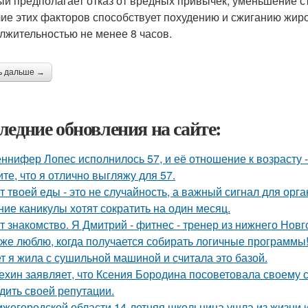
ый предполагает отказ от вредных привычек, уменьшение с
ие этих факторов способствует похудению и сжиганию жир
лжительностью не менее 8 часов.
ь дальше →
ледние обновления на сайте:
ннифер Лопес исполнилось 57, и её отношение к возрасту 
ите, что я отлично выгляжу для 57.
т твоей еды - это не случайность, а важный сигнал для орга
ние каникулы хотят сократить на один месяц.
т знакомство. Я Дмитрий - фитнес - тренер из нижнего Новг
 же люблю, когда получается собирать логичные программы
ет я жила с сушильной машиной и считала это базой.
ехин заявляет, что Ксения Бородина посоветовала своему с
дить своей репутации.
ижегородской области 14-летняя школьница ушла из жизни и