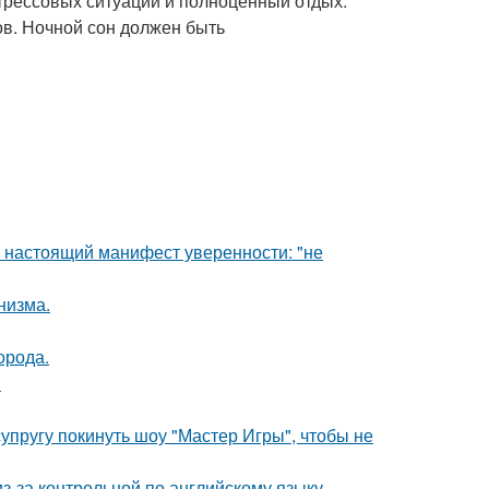
трессовых ситуаций и полноценный отдых.
ов. Ночной сон должен быть
- настоящий манифест уверенности: "не
низма.
орода.
!
упругу покинуть шоу "Мастер Игры", чтобы не
з-за контрольной по английскому языку.