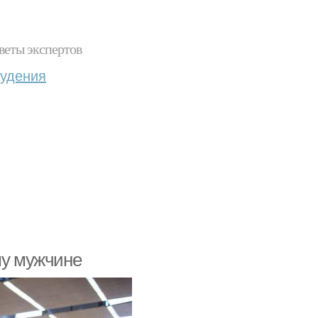
веты экспертов
худения
му мужчине