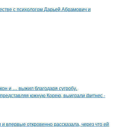
честве с психологом Дарьей Абрамович и
кон и … выжил благодаря сугробу.
0, представляя южную Корею, выиграли фитнес -
и впервые откровенно рассказала, через что ей