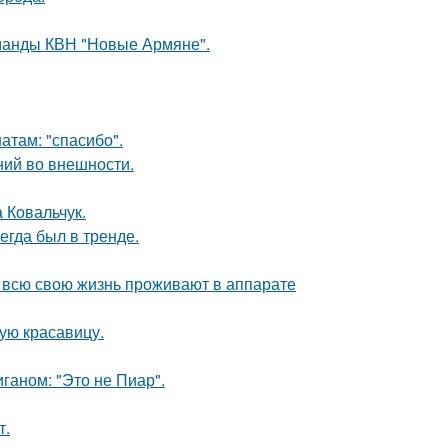
оманды КВН "Новые Армяне".
атам: "спасибо".
ений во внешности.
а Ковальчук.
гда был в тренде.
е всю свою жизнь проживают в аппарате
ую красавицу.
аном: "Это не Пиар".
т.