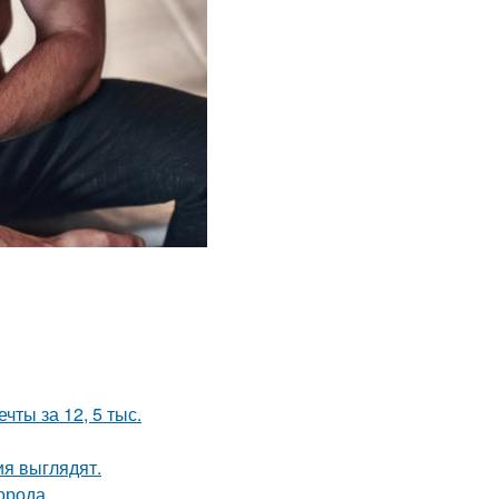
чты за 12, 5 тыс.
ия выглядят.
орода.