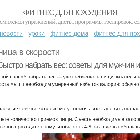
ФИТНЕС ДЛЯ ПОХУДЕНИЯ
комплексы упражнений, диеты, программы тренировок, со
новости
уроки
фитнес дома
фитнес для по
ница в скорости
 быстро набрать вес: советы для мужчин 
вой способ набрать вес — употребление в пищу питательн
оста мышц необходим умеренный избыток калорий: обычно 
олезные советы, которые могут помочь восстановить (нара
чьте количество приемов пищи. Съесть необходимые калори
пенно приходите к тому, чтобы есть 4-5 раз в день неболь