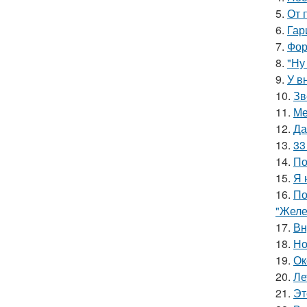
5.
От 
6.
Гар
7.
Фор
8.
"Ну
9.
У в
10.
Зв
11.
Ме
12.
Да
13.
33
14.
По
15.
Я 
16.
По
"Желе
17.
Вн
18.
Но
19.
Ок
20.
Ле
21.
Эт