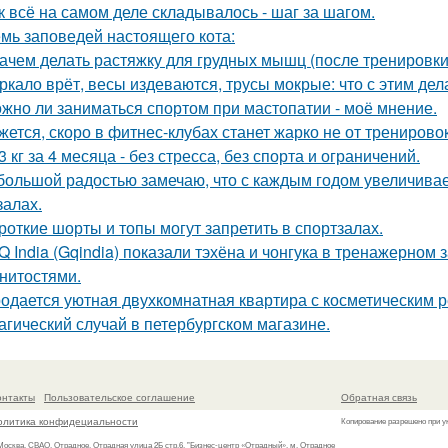
к всё на самом деле складывалось - шаг за шагом.
мь заповедей настоящего кота:
Зачем делать растяжку для грудных мышц (после тренировк
ркало врёт, весы издеваются, трусы мокрые: что с этим дел
жно ли заниматься спортом при мастопатии - моё мнение.
жется, скоро в фитнес-клубах станет жарко не от тренирово
13 кг за 4 месяца - без стресса, без спорта и ограничений.
большой радостью замечаю, что с каждым годом увеличива
залах.
роткие шорты и топы могут запретить в спортзалах.
Q India (Gqindia) показали тэхёна и чонгука в тренажерном
нитостями.
одается уютная двухкомнатная квартира с косметическим р
агический случай в петербургском магазине.
онтакты
Пользовательское соглашение
Обратная связь
олитика конфидециальности
Копирование разрешено при у
 Москва, СВАО, Отрадное, Отрадная улица 2Б стр.6, "Бизнес-центр «Отрадный», м. Отрадное