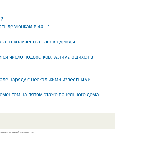
и?
ать девчонкам в 40+?
к, а от количества слоев одежды.
ется число подростков, занимающихся в
 зале наряду с несколькими известными
емонтом на пятом этаже панельного дома.
казании обратной гиперссылки.