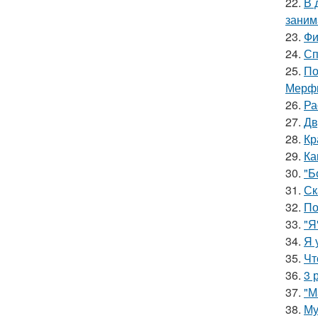
22.
В 
заним
23.
Фи
24.
Сп
25.
По
Мерф
26.
Ра
27.
Дв
28.
Кр
29.
Ка
30.
"Б
31.
Ск
32.
По
33.
"Я
34.
Я 
35.
Чт
36.
3 
37.
"М
38.
Му