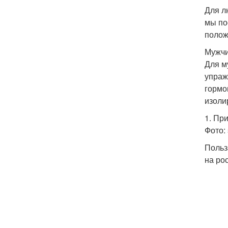
Для л
мы по
полож
Мужч
Для м
упраж
гормо
изоли
1. Пр
Фото: 
Польз
на ро