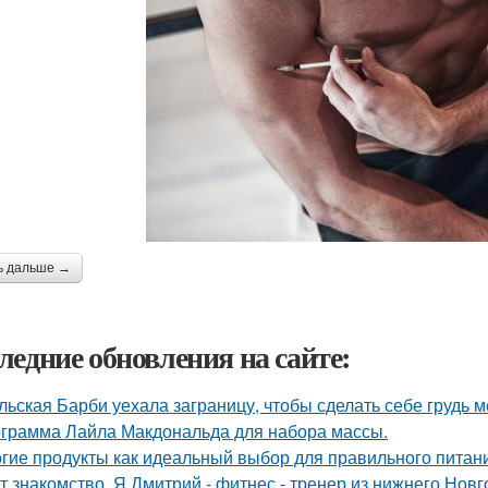
ь дальше →
ледние обновления на сайте:
льская Барби уехала заграницу, чтобы сделать себе грудь ме
грамма Лайла Макдональда для набора массы.
гие продукты как идеальный выбор для правильного питан
т знакомство. Я Дмитрий - фитнес - тренер из нижнего Новг