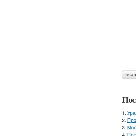
читат
Пос
1.
Ура
2.
Про
3.
Мно
4.
Пос