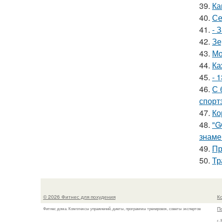
39.
Ка
40.
Се
41.
- 
42.
Зе
43.
Мо
44.
Ка
45.
- 
46.
С 
спорт
47.
Ко
48.
"G
знаме
49.
Пр
50.
Тр
© 2026 Фитнес для похудения
К
П
Фитнес дома. Комплексы упражнений, диеты, программы тренировок, советы экспертов
г.