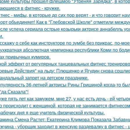
доме культуры прошёл флешмоб "Утреняя Зарядка", в кото
ающиеся в фитнес - кружке.
тнес - мифы, в которые до сих пор верят - и что говорит нау
орт объединяет! Как в "Глебовской Школе" отметили между
сле успеха сериала острые козырьки актрисе аннабелль уо
и.
сскажу о себе как инструкторе по зумбе без прикрас, по-мое
ухкратная абсолютная чемпионка республики Коми по бодиб
ах привычных кумиров.
кой эффект от регулярных танцевальных фитнес трениров
оевые Действия" на льду: Плющенко и Ягудин снова сошлись
андальный запрет на детском празднике.
пулярность 36-летней актрисы Рины Гришиной когда-то бы
"да Сказала"!
уже пять лет как замужем, мне 27, у нас есть дочь - ей четыр
о происходит с женщиной, которая не занимается фитнесо
рабочих дня я еще учитель физической культуры.
амина Смена Растет: Екатерина Климова Показала Забавн
жчина - уборщик заходит в женскую раздевалку в фитнес - 