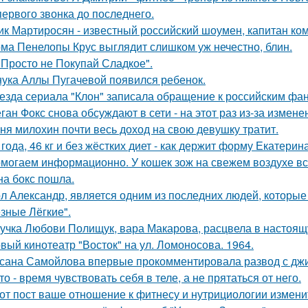
первого звонка до последнего.
ик Мартиросян - известный российский шоумен, капитан к
ма Пенелопы Крус выглядит слишком уж нечестно, блин.
 Просто не Покупай Сладкое".
нука Аллы Пугачевой появился ребенок.
езда сериала "Клон" записала обращение к российским фан
ган Фокс снова обсуждают в сети - на этот раз из-за измен
ня милохин почти весь доход на свою девушку тратит.
 года, 46 кг и без жёстких диет - как держит форму Екатерин
могаем информационно. У кошек зож на свежем воздухе все
на бокс пошла.
л Александр, является одним из последних людей, которы
зные Лёгкие".
учка Любови Полищук, вара Макарова, расцвела в настоящ
вый кинотеатр "Восток" на ул. Ломоносова. 1964.
сана Самойлова впервые прокомментировала развод с джиг
то - время чувствовать себя в теле, а не прятаться от него.
от пост ваше отношение к фитнесу и нутрициологии измени