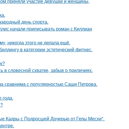
ром приняли участие девушки и женщины,
ка.
народный день спорта.
ллис начали приписывать роман с Киллиан
му, никогда этого не делала ещё.
илдингу в категории эстетический фитнес.
ок?
 в словесной схватке, забыв о приличиях.
ла сравнима с популярностью Саши Петрова.
е года.
м?
ые Кадры с Подросшей Дочерью от Гелы Месхи".
центре.