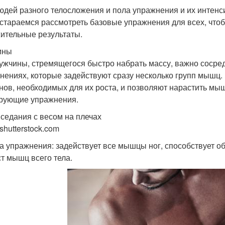
юдей разного телосложения и пола упражнения и их интенс
стараемся рассмотреть базовые упражнения для всех, что
ительные результаты.
ины
ужчины, стремящегося быстро набрать массу, важно сосре
нениях, которые задействуют сразу несколько групп мышц
нов, необходимых для их роста, и позволяют нарастить мы
рующие упражнения.
иседания с весом на плечах
shutterstock.com
а упражнения: задействует все мышцы ног, способствует о
ст мышц всего тела.