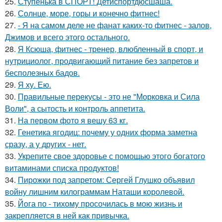
25.
Ступенька в СПОРТ! Детиспортдюсшаша.
26.
Солнце, море, горы и конечно фитнес!
27.
- Я на самом деле не фанат каких-то фитнес - залов,
Джимов и всего этого остального.
28.
Я Ксюша, фитнес - тренер, влюбленный в спорт, и
нутрициолог, продвигающий питание без запретов и
бесполезных бадов.
29.
Я ху. Ею.
30.
Правильные перекусы - это не "Морковка и Сила
Воли", а сытость и контроль аппетита.
31.
На первом фото я вешу 63 кг.
32.
Генетика ягодиц: почему у одних форма заметна
сразу, а у других - нет.
33.
Укрепите свое здоровье с помощью этого богатого
витаминами списка продуктов!
34.
Пирожки под запретом: Сергей Глушко объявил
войну лишним килограммам Наташи королевой.
35.
Йога по - тихому просочилась в мою жизнь и
закрепляется в ней как привычка.