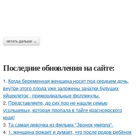
читать дальше →
Последние обновления на сайте:
1.
Когда беременная женщина носит под сердцем дочь,
внутри этого плода уже заложены зачатки будущих
яйцеклеток - примордиальные фолликулы.
2.
Представляете, до сих пор не нашли семью
усольцевых, которая пропала в тайге красноярского
края!
3.
Та самая девочка из фильма "Звонок умерла".
4.
1. женщина рожает и думает, что после родов ребёнок