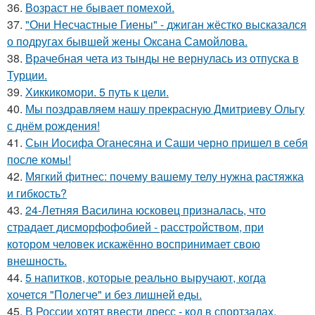
36.
Возраст не бывает помехой.
37.
"Они Несчастные Гиены" - джиган жёстко высказался
о подругах бывшей жены Оксана Самойлова.
38.
Врачебная чета из тынды не вернулась из отпуска в
Турции.
39.
Хиккикомори. 5 путь к цели.
40.
Мы поздравляем нашу прекрасную Дмитриеву Ольгу
с днём рождения!
41.
Сын Иосифа Оганесяна и Саши черно пришел в себя
после комы!
42.
Мягкий фитнес: почему вашему телу нужна растяжка
и гибкость?
43.
24-Летняя Василина юсковец призналась, что
страдает дисморфофобией - расстройством, при
котором человек искажённо воспринимает свою
внешность.
44.
5 напитков, которые реально выручают, когда
хочется "Полегче" и без лишней еды.
45.
В России хотят ввести дресс - код в спортзалах.