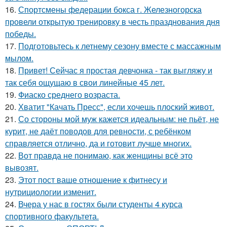
16.
Спортсмены федерации бокса г. Железногорска
провели открытую тренировку в честь празднования дня
победы.
17.
Подготовьтесь к летнему сезону вместе с массажным
мылом.
18.
Привет! Сейчас я простая девчонка - так выгляжу и
так себя ощущаю в свои линейные 45 лет.
19.
Фиаско среднего возраста.
20.
Хватит "Качать Пресс", если хочешь плоский живот.
21.
Со стороны мой муж кажется идеальным: не пьёт, не
курит, не даёт поводов для ревности, с ребёнком
справляется отлично, да и готовит лучше многих.
22.
Вот правда не понимаю, как женщины всё это
вывозят.
23.
Этот пост ваше отношение к фитнесу и
нутрициологии изменит.
24.
Вчера у нас в гостях были студенты 4 курса
спортивного факультета.