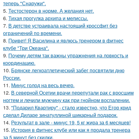
теперь "Снаружи".
5.
Тестостерон в норме. А желания нет.
6.
Тихая прогулка архипа и мелиссы.
7.
В детстве устраивала настоящий кроссфит без
ограничений по времени.
8.
Привет! Я Василина и явлюсь тренером в фитнес
клубе "Три Океана".
9.
Почему детям так важны упражнения на ловкость и
координацию.
10.
Брянске легкоатлетический забег посвятили дню
России.
11.
Минус голод на весь вечер.
12.
В северной Осетии врачи перепутали рак с вросшим
ногтем и лечили мужчину как при гнойном воспалении.
13.
"Подарил Квартиру" - стало известно, что Егор крид
сделал Диларе зинатуллиной шикарный подарок.
14.
Результат в зале - минус 19, 5 кг жира за 6 месяцев!
15.
История в фитнес клубе или как я продала тренера
за 5 минут без скидки.