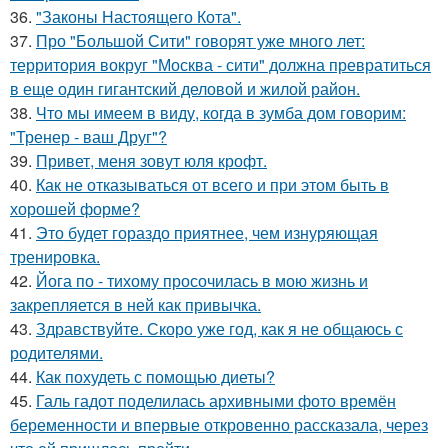
36.
"Законы Настоящего Кота".
37.
Про "Большой Сити" говорят уже много лет:
территория вокруг "Москва - сити" должна превратиться
в еще один гигантский деловой и жилой район.
38.
Что мы имеем в виду, когда в зумба дом говорим:
"Тренер - ваш Друг"?
39.
Привет, меня зовут юля крофт.
40.
Как не отказываться от всего и при этом быть в
хорошей форме?
41.
Это будет гораздо приятнее, чем изнуряющая
тренировка.
42.
Йога по - тихому просочилась в мою жизнь и
закрепляется в ней как привычка.
43.
Здравствуйте. Скоро уже год, как я не общаюсь с
родителями.
44.
Как похудеть с помощью диеты?
45.
Галь гадот поделилась архивными фото времён
беременности и впервые откровенно рассказала, через