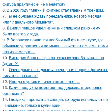
фигура практически не меняется?
6.
В 2026 году "Мягкий" фитнес стал главным трендом.
7.
Ты не обязана ждать понедельника, нового месяца
или "Идеального Момента".
8.
Даниил певцов ушёл из жизни слишком рано - ему
было всего 22 года.
9.
В Воронеже появился необычный фитнес - курс, где
обычные упражнения на мышцы сочетают с элементами
поз из камасутры.
10.
Виктория боня раскрыла, сколько зарабатывала на
"доме-2".
11.
Очередные выходные = очередная порция фоточек с
пилатеса на сапах!
12.
Иногда я устаю и ничего не хочется ….
13.
Какие продукты помогают поддерживать здоровье
организма?
14.
Гвоздика - ароматная специя, которую используют не
, внимание, только в кулинарии.