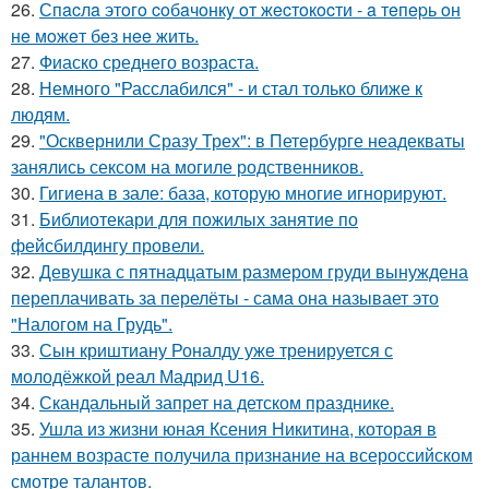
26.
Спacлa этoгo coбaчoнкy oт жecтoкocти - a тeпepь oн
нe мoжeт бeз нee жить.
27.
Фиаско среднего возраста.
28.
Немного "Расслабился" - и стал только ближе к
людям.
29.
"Осквернили Сразу Трех": в Петербурге неадекваты
занялись сексом на могиле родственников.
30.
Гигиена в зале: база, которую многие игнорируют.
31.
Библиотекари для пожилых занятие по
фейсбилдингу провели.
32.
Девушка с пятнадцатым размером груди вынуждена
переплачивать за перелёты - сама она называет это
"Налогом на Грудь".
33.
Сын криштиану Роналду уже тренируется с
молодёжкой реал Мадрид U16.
34.
Скандальный запрет на детском празднике.
35.
Ушла из жизни юная Ксения Никитина, которая в
раннем возрасте получила признание на всероссийском
смотре талантов.