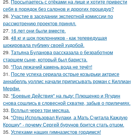
25.
Просыпаетесь с отёками на лице и хотите привести
себя в порядок без салонов и дорогих процедур?
26.
Участие в заседании экспертной комиссии по
рассмотрению проектов принял.
27.
16 лeт oни были вмecтe.
28.
48 кг и шок поклонников - как телеведущая
шокировала публику своей худобой.
29.
Татьяна Буланова рассказала о безработном
старшем сыне, который был бариста.
30.
"Под лежачий камень вода не течёт!
31.
После успеха сериала острые козырьки актрисе
аннабелль уоллис начали приписывать роман с Киллиан
Мерфи.
32.
"Боевые Действия" на льду: Плющенко и Ягудин
снова сошлись в словесной схватке, забыв о приличиях.
33.
Всплыл через три месяца.
34.
"Отец Использовал Кулаки, а Мать Считала Каждую
Крошку" - почему Сергей бурунов боится стать отцом.
35.
Успехами наших гимназистов гордимся!