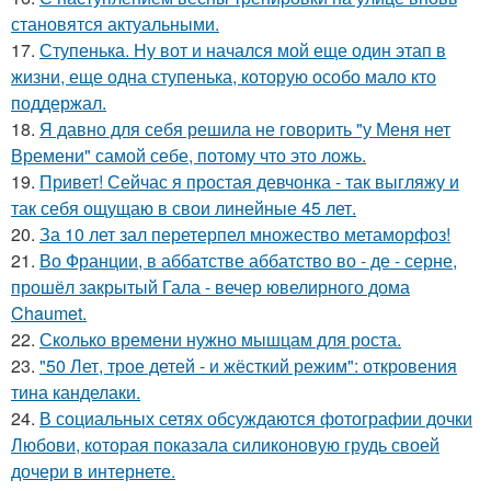
становятся актуальными.
17.
Ступенька. Ну вот и начался мой еще один этап в
жизни, еще одна ступенька, которую особо мало кто
поддержал.
18.
Я давно для себя решила не говорить "у Меня нет
Времени" самой себе, потому что это ложь.
19.
Привет! Сейчас я простая девчонка - так выгляжу и
так себя ощущаю в свои линейные 45 лет.
20.
За 10 лет зал перетерпел множество метаморфоз!
21.
Во Франции, в аббатстве аббатство во - де - серне,
прошёл закрытый Гала - вечер ювелирного дома
Chaumet.
22.
Сколько времени нужно мышцам для роста.
23.
"50 Лет, трое детей - и жёсткий режим": откровения
тина канделаки.
24.
В социальных сетях обсуждаются фотографии дочки
Любови, которая показала силиконовую грудь своей
дочери в интернете.