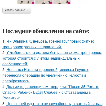
читать дальше →
Последние обновления на сайте:
1.
Я - Эльвина Кузнецова, тренер групповых фитнес
тренировок разных направлений.
2.
У любого атлета должна быть своя схема тренировок,
которая строится с учетом индивидуальных
особенностей.
3.
Невестка Наташи королевой, мелисса Глушко,
перенесла операцию по увеличению челюсти и
преобразилась.
4.
Долгие годы женщинам твердили: "После 35 Рожать
Опасно, Ребёнок Будет Слабее и с Отставанием в
Развитии".
5.
Цвет твоей еды - это не случайность, а важный сигнал