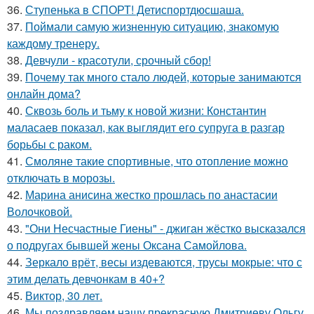
36.
Ступенька в СПОРТ! Детиспортдюсшаша.
37.
Поймали самую жизненную ситуацию, знакомую
каждому тренеру.
38.
Девчули - красотули, срочный сбор!
39.
Почему так много стало людей, которые занимаются
онлайн дома?
40.
Сквозь боль и тьму к новой жизни: Константин
маласаев показал, как выглядит его супруга в разгар
борьбы с раком.
41.
Смоляне такие спортивные, что отопление можно
отключать в морозы.
42.
Марина анисина жестко прошлась по анастасии
Волочковой.
43.
"Они Несчастные Гиены" - джиган жёстко высказался
о подругах бывшей жены Оксана Самойлова.
44.
Зеркало врёт, весы издеваются, трусы мокрые: что с
этим делать девчонкам в 40+?
45.
Виктор, 30 лет.
46.
Мы поздравляем нашу прекрасную Дмитриеву Ольгу