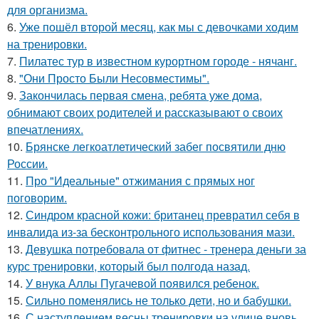
для организма.
6.
Уже пошёл второй месяц, как мы с девочками ходим
на тренировки.
7.
Пилатес тур в известном курортном городе - нячанг.
8.
"Они Просто Были Несовместимы".
9.
Закончилась первая смена, ребята уже дома,
обнимают своих родителей и рассказывают о своих
впечатлениях.
10.
Брянске легкоатлетический забег посвятили дню
России.
11.
Про "Идеальные" отжимания с прямых ног
поговорим.
12.
Синдром красной кожи: британец превратил себя в
инвалида из-за бесконтрольного использования мази.
13.
Девушка потребовала от фитнес - тренера деньги за
курс тренировки, который был полгода назад.
14.
У внука Аллы Пугачевой появился ребенок.
15.
Сильно поменялись не только дети, но и бабушки.
16.
С наступлением весны тренировки на улице вновь